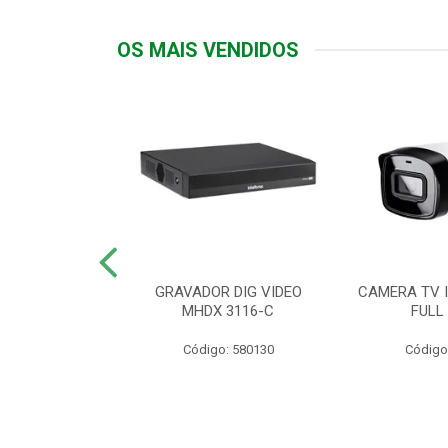
OS MAIS VENDIDOS
TTIV 600VA-
GRAVADOR DIG VIDEO
CAMERA TV I
20V
MHDX 3116-C
FULL
: 822200
Código: 580130
Código