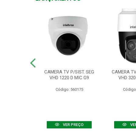
TV VHD 3520 D
CAMERA TV P/SIST. SEG
CAMERA TV 
 COLOR+
VHD 1220 D MIC G9
VHD 320
: 560108
Código: 560175
Código
R PREÇO
VER PREÇO
VE