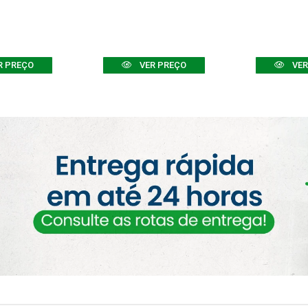
R PREÇO
VER PREÇO
VER