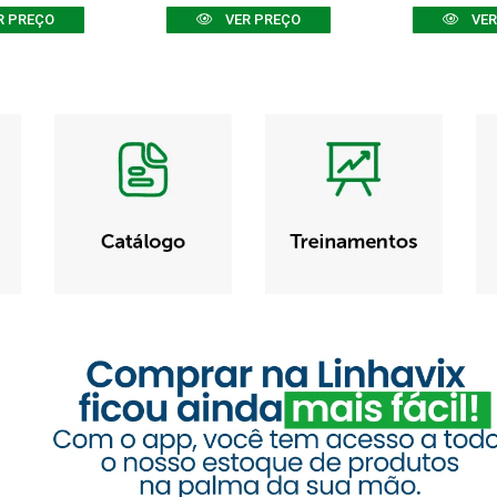
R PREÇO
VER PREÇO
VER