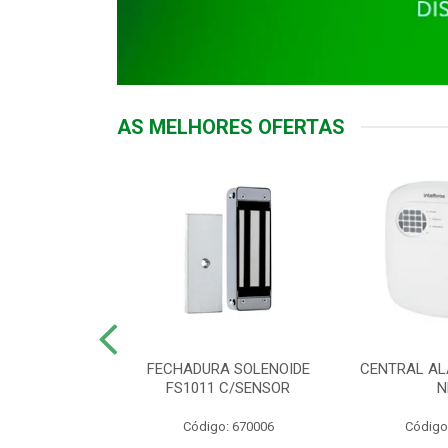
AS MELHORES OFERTAS
DOR ACESSO
FECHADURA SOLENOIDE
CENTRAL AL
 5531 MF EX
FS1011 C/SENSOR
N
: 900018
Código: 670006
Código