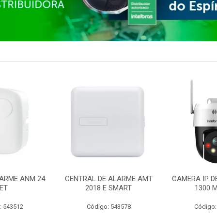
ARME ANM 24
CENTRAL DE ALARME AMT
CAMERA IP D
ET
2018 E SMART
1300 M
: 543512
Código: 543578
Código: