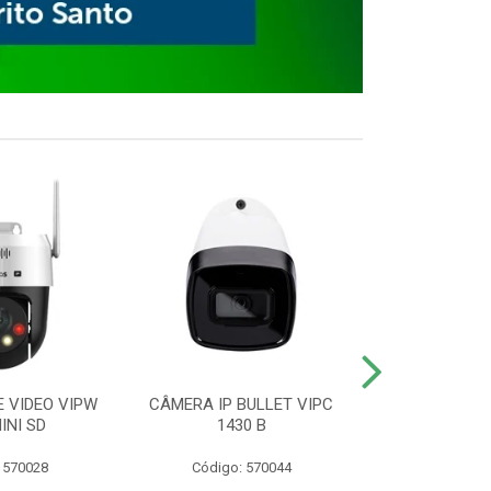
E VIDEO VIPW
CÂMERA IP BULLET VIPC
GRAVADOR 
INI SD
1430 B
MHDX 3
 570028
Código: 570044
Código: