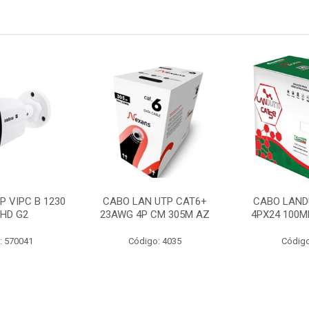
P VIPC B 1230
CABO LAN UTP CAT6+
CABO LAND
 HD G2
23AWG 4P CM 305M AZ
4PX24 100M
: 570041
Código: 4035
Código