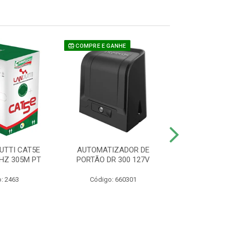
COMPRE E GANHE
UTTI CAT5E
AUTOMATIZADOR DE
CAMERA P/ S
HZ 305M PT
PORTÃO DR 300 127V
1220 BU
: 2463
Código: 660301
Código: