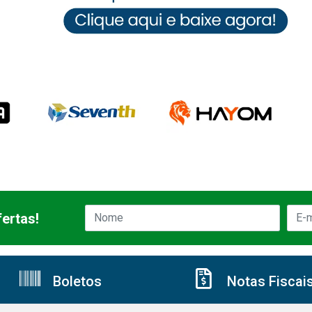
ertas!
Boletos
Notas Fiscai