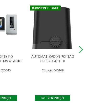
COMPRE E GANHE
ORTEIRO
AUTOMATIZADOR PORTÃO
SENSOR ATIVO
IP MVW 7070+
DR 350 FAST BI
 520040
Código: 660168
Código:
 PREÇO
VER PREÇO
VER