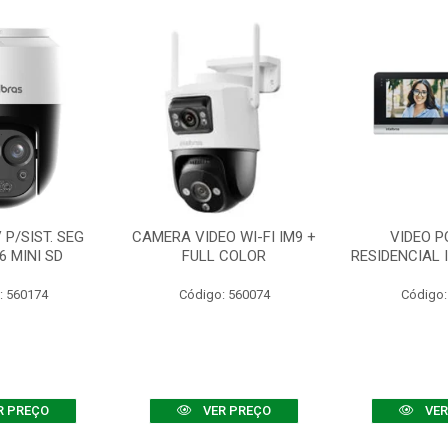
P/SIST. SEG
CAMERA VIDEO WI-FI IM9 +
VIDEO P
6 MINI SD
FULL COLOR
RESIDENCIAL 
: 560174
Código: 560074
Código:
R PREÇO
VER PREÇO
VER