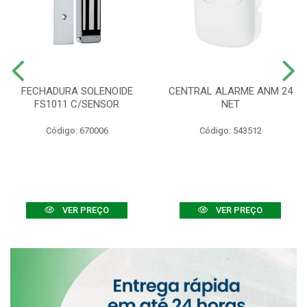
FECHADURA SOLENOIDE
CENTRAL ALARME ANM 24
FS1011 C/SENSOR
NET
Código: 670006
Código: 543512
VER PREÇO
VER PREÇO