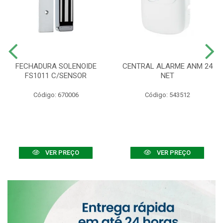
FECHADURA SOLENOIDE
CENTRAL ALARME ANM 24
FS1011 C/SENSOR
NET
Código: 670006
Código: 543512
VER PREÇO
VER PREÇO