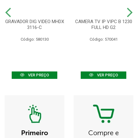
GRAVADOR DIG VIDEO MHDX
CAMERA TV IP VIPC B 1230
3116-C
FULL HD G2
Código: 580130
Código: 570041
VER PREÇO
VER PREÇO