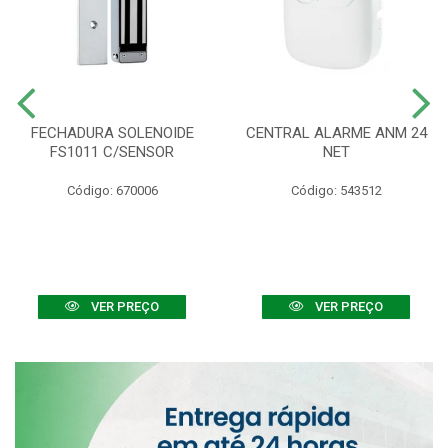
FECHADURA SOLENOIDE
CENTRAL ALARME ANM 24
FS1011 C/SENSOR
NET
Código: 670006
Código: 543512
VER PREÇO
VER PREÇO