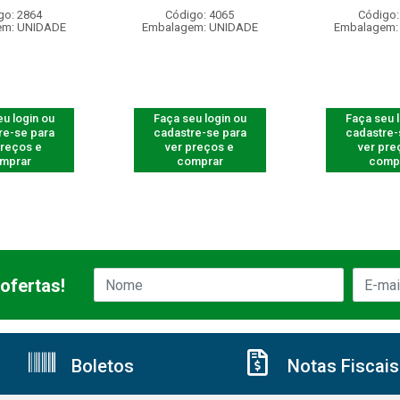
go: 2864
Código: 4065
Código:
em: UNIDADE
Embalagem: UNIDADE
Embalagem:
u login ou
Faça seu login ou
Faça seu 
re-se para
cadastre-se para
cadastre-
preços e
ver preços e
ver pre
mprar
comprar
comp
ofertas!
Boletos
Notas Fiscais