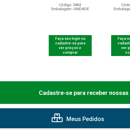
digo: 710011
Código: 2863
Códi
agem: UNIDADE
Embalagem: UNIDADE
Embalag
 seu login ou
Faça seu login ou
Faça se
astre-se para
cadastre-se para
cadast
er preços e
ver preços e
ver 
comprar
comprar
co
Cadastre-se para receber nossas 
Meus Pedidos