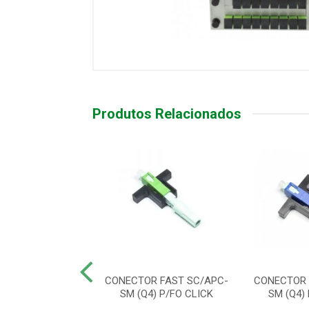
Produtos Relacionados
TADOR OPTICO
CONECTOR FAST SC/APC-
CONECTOR 
 SC/APC - XFA2
SM (Q4) P/FO CLICK
SM (Q4)