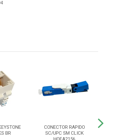
94
KEYSTONE
CONECTOR RAPIDO
ADAPTADOR O
KS BR
SC/UPC SM CLICK
SIMPLEX SC/AP
HOEA2156