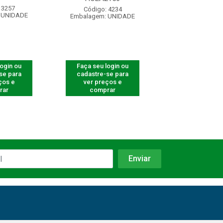
 3257
Código: 710
Código: 4234
 UNIDADE
Embalagem: U
Embalagem: UNIDADE
login ou
Faça seu login ou
Faça seu log
se para
cadastre-se para
cadastre-se 
ços e
ver preços e
ver preços
rar
comprar
comprar