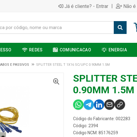
|
Já é cliente? - Entrar
Não é 
CESSO
REDES
COMUNICACAO
ENERGIA
CABOS E PASSIVOS
SPLITTER STEEL T 1X16 SC/UPC 0.90MM 1.5M
SPLITTER STE
0.90MM 1.5M
Código do Fabricante: 002283
Código: 2394
Código NCM: 85176259