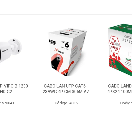
P VIPC B 1230
CABO LAN UTP CAT6+
CABO LAND
 HD G2
23AWG 4P CM 305M AZ
4PX24 100M
: 570041
Código: 4035
Código