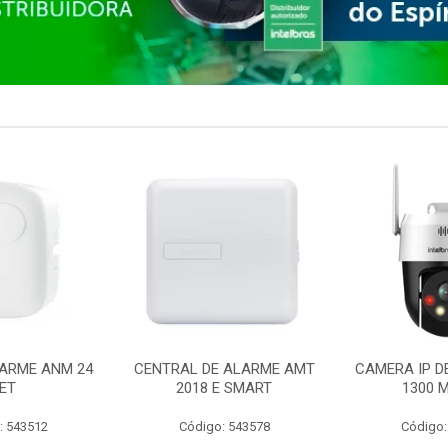
ARME ANM 24
CENTRAL DE ALARME AMT
CAMERA IP D
ET
2018 E SMART
1300 M
: 543512
Código: 543578
Código: