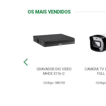
OS MAIS VENDIDOS
TTIV 600VA-
GRAVADOR DIG VIDEO
CAMERA TV I
20V
MHDX 3116-C
FULL
: 822200
Código: 580130
Código