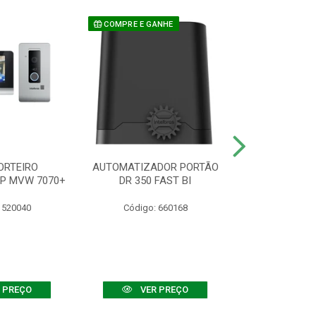
COMPRE E GANHE
ORTEIRO
AUTOMATIZADOR PORTÃO
SENSOR ATIVO
IP MVW 7070+
DR 350 FAST BI
 520040
Código: 660168
Código:
 PREÇO
VER PREÇO
VER