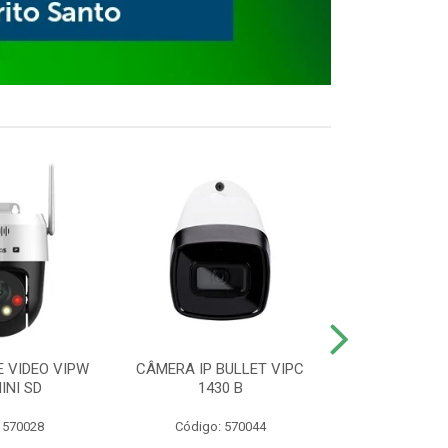
E VIDEO VIPW
CÂMERA IP BULLET VIPC
GRAVADOR 
INI SD
1430 B
MHDX 3
 570028
Código: 570044
Código: