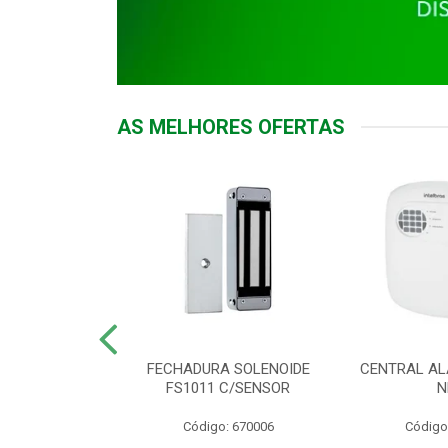
AS MELHORES OFERTAS
DOR ACESSO
FECHADURA SOLENOIDE
CENTRAL AL
 5531 MF EX
FS1011 C/SENSOR
N
: 900018
Código: 670006
Código