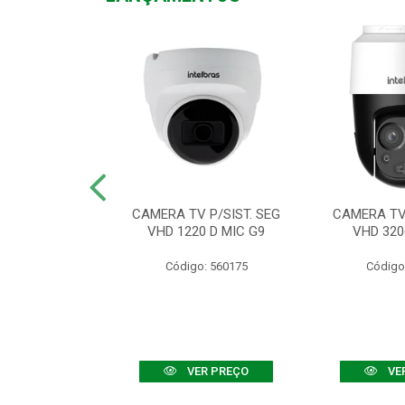
TV VHD 3520 D
CAMERA TV P/SIST. SEG
CAMERA TV 
 COLOR+
VHD 1220 D MIC G9
VHD 320
: 560108
Código: 560175
Código
R PREÇO
VER PREÇO
VE