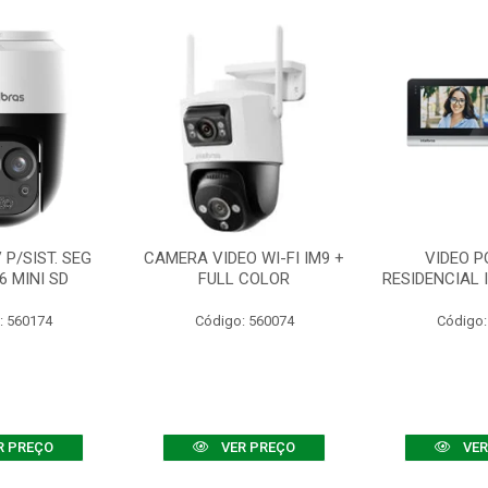
P/SIST. SEG
CAMERA VIDEO WI-FI IM9 +
VIDEO P
6 MINI SD
FULL COLOR
RESIDENCIAL 
: 560174
Código: 560074
Código:
R PREÇO
VER PREÇO
VER