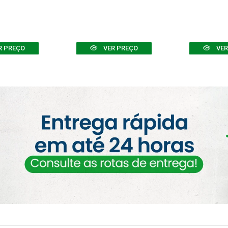
R PREÇO
VER PREÇO
VER