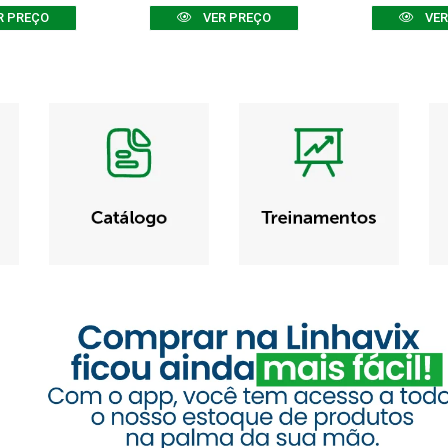
R PREÇO
VER PREÇO
VER