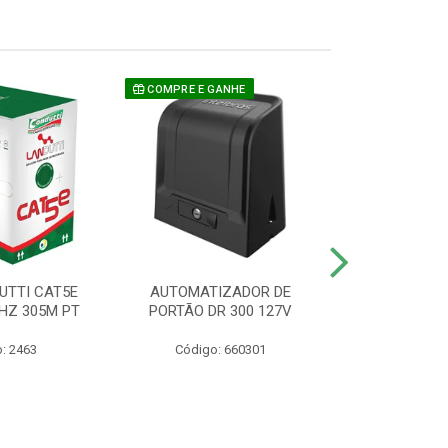
COMPRE E GANHE
UTTI CAT5E
AUTOMATIZADOR DE
CAMERA P/ S
HZ 305M PT
PORTÃO DR 300 127V
1220 BU
: 2463
Código: 660301
Código: