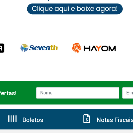
ertas!
Boletos
Notas Fiscai