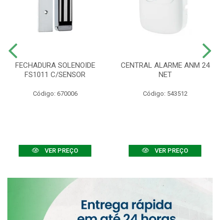
FECHADURA SOLENOIDE
CENTRAL ALARME ANM 24
FS1011 C/SENSOR
NET
Código: 670006
Código: 543512
VER PREÇO
VER PREÇO