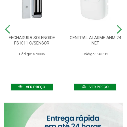
FECHADURA SOLENOIDE
CENTRAL ALARME ANM 24
FS1011 C/SENSOR
NET
Código: 670006
Código: 543512
VER PREÇO
VER PREÇO