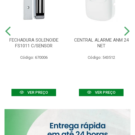
FECHADURA SOLENOIDE
CENTRAL ALARME ANM 24
FS1011 C/SENSOR
NET
Código: 670006
Código: 543512
VER PREÇO
VER PREÇO