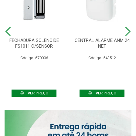
FECHADURA SOLENOIDE
CENTRAL ALARME ANM 24
FS1011 C/SENSOR
NET
Código: 670006
Código: 543512
VER PREÇO
VER PREÇO