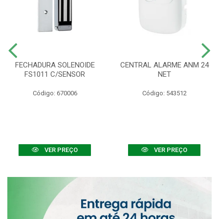
FECHADURA SOLENOIDE
CENTRAL ALARME ANM 24
FS1011 C/SENSOR
NET
Código: 670006
Código: 543512
VER PREÇO
VER PREÇO