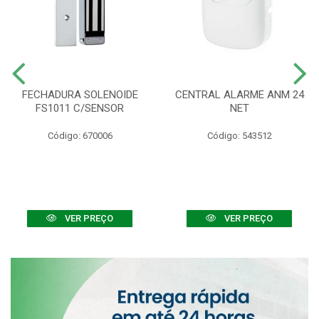
FECHADURA SOLENOIDE
CENTRAL ALARME ANM 24
FS1011 C/SENSOR
NET
Código: 670006
Código: 543512
VER PREÇO
VER PREÇO