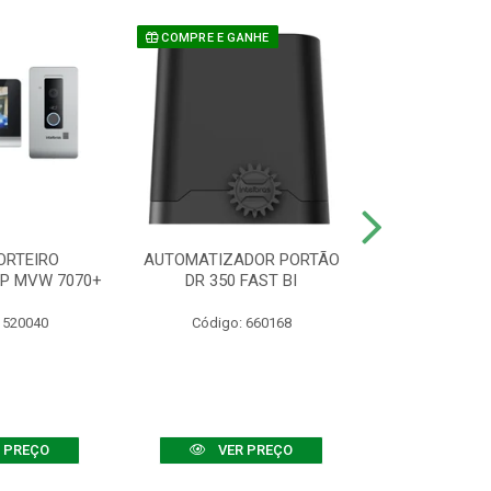
COMPRE E GANHE
ORTEIRO
AUTOMATIZADOR PORTÃO
SENSOR ATIVO
IP MVW 7070+
DR 350 FAST BI
 520040
Código: 660168
Código:
 PREÇO
VER PREÇO
VER