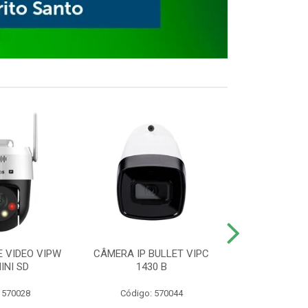
E VIDEO VIPW
CÂMERA IP BULLET VIPC
GRAVADOR 
INI SD
1430 B
MHDX 3
 570028
Código: 570044
Código: