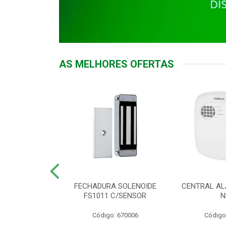
AS MELHORES OFERTAS
DOR ACESSO
FECHADURA SOLENOIDE
CENTRAL AL
 5531 MF EX
FS1011 C/SENSOR
N
: 900018
Código: 670006
Código