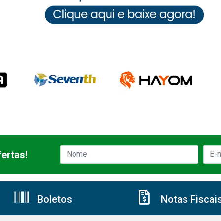
ertas!
Boletos
Notas Fiscai