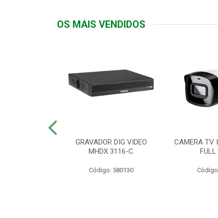
OS MAIS VENDIDOS
TTIV 600VA-
GRAVADOR DIG VIDEO
CAMERA TV I
20V
MHDX 3116-C
FULL
: 822200
Código: 580130
Código