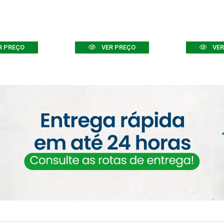
R PREÇO
VER PREÇO
VER