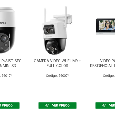
P/SIST. SEG
CAMERA VIDEO WI-FI IM9 +
VIDEO P
6 MINI SD
FULL COLOR
RESIDENCIAL 
: 560174
Código: 560074
Código:
R PREÇO
VER PREÇO
VER