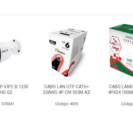
P VIPC B 1230
CABO LAN UTP CAT6+
CABO LAND
 HD G2
23AWG 4P CM 305M AZ
4PX24 100M
: 570041
Código: 4035
Código