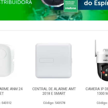
ARME ANM 24
CENTRAL DE ALARME AMT
CAMERA IP D
ET
2018 E SMART
1300 M
: 543512
Código: 543578
Código: