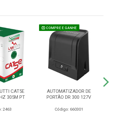
COMPRE E GANHE
UTTI CAT5E
AUTOMATIZADOR DE
CAMERA P/ S
HZ 305M PT
PORTÃO DR 300 127V
1220 BU
: 2463
Código: 660301
Código: