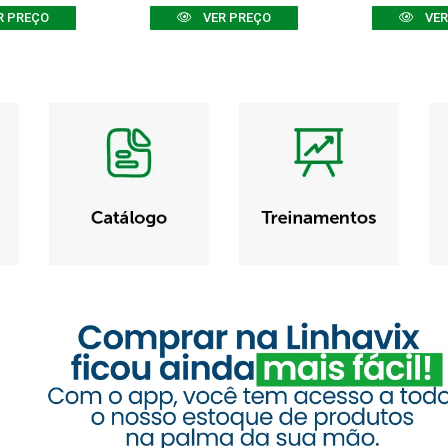
R PREÇO
VER PREÇO
VER