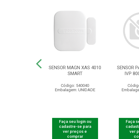
 IVP 5002 PET
SENSOR MAGN XAS 4010
SENSOR P
SMART
IVP 80
digo: 541011
Código: 540040
Códig
agem: UNIDADE
Embalagem: UNIDADE
Embalag
 seu login ou
Faça seu login ou
Faça se
astre-se para
cadastre-se para
cadast
er preços e
ver preços e
ver 
comprar
comprar
co