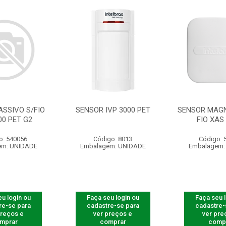
ASSIVO S/FIO
SENSOR IVP 3000 PET
SENSOR MAGN
00 PET G2
FIO XAS
o: 540056
Código: 8013
Código: 
em: UNIDADE
Embalagem: UNIDADE
Embalagem:
u login ou
Faça seu login ou
Faça seu 
re-se para
cadastre-se para
cadastre-
preços e
ver preços e
ver pre
mprar
comprar
comp