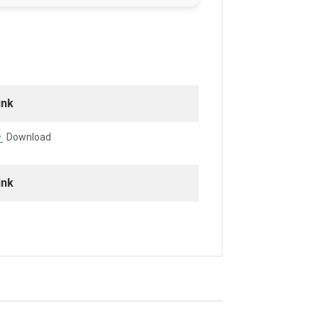
ink
Download
ink