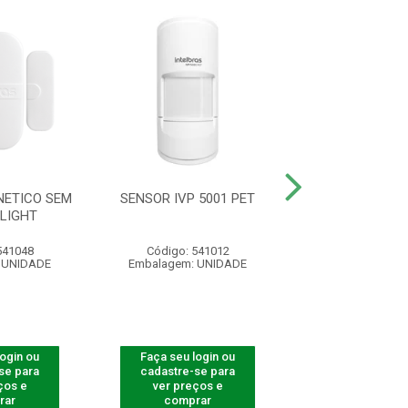
ETICO SEM
SENSOR IVP 5001 PET
SENSOR IVP 5
 LIGHT
541048
Código: 541012
Código: 541
 UNIDADE
Embalagem: UNIDADE
Embalagem: U
login ou
Faça seu login ou
Faça seu log
se para
cadastre-se para
cadastre-se 
ços e
ver preços e
ver preços
rar
comprar
comprar