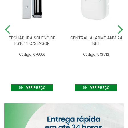
FECHADURA SOLENOIDE
CENTRAL ALARME ANM 24
FS1011 C/SENSOR
NET
Código: 670006
Código: 543512
VER PREÇO
VER PREÇO