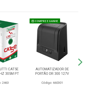
COMPRE E GANHE
UTTI CAT5E
AUTOMATIZADOR DE
CAMERA P/ S
HZ 305M PT
PORTÃO DR 300 127V
1220 BU
: 2463
Código: 660301
Código: