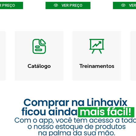
R PREÇO
VER PREÇO
VER