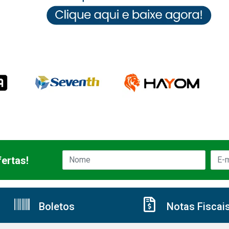
ertas!
Boletos
Notas Fiscai