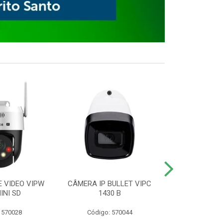
E VIDEO VIPW
CÂMERA IP BULLET VIPC
GRAVADOR 
INI SD
1430 B
MHDX 3
 570028
Código: 570044
Código: