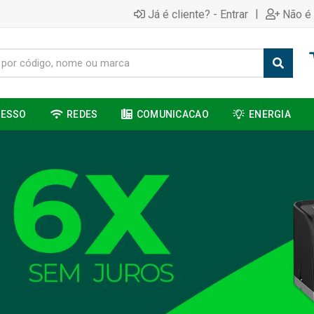
|
Já é cliente? - Entrar
Não é 
CESSO
REDES
COMUNICACAO
ENERGIA