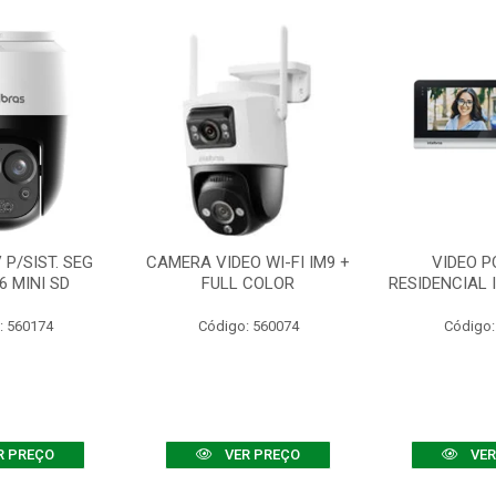
P/SIST. SEG
CAMERA VIDEO WI-FI IM9 +
VIDEO P
6 MINI SD
FULL COLOR
RESIDENCIAL 
: 560174
Código: 560074
Código:
R PREÇO
VER PREÇO
VER