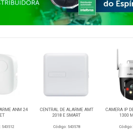
ARME ANM 24
CENTRAL DE ALARME AMT
CAMERA IP D
ET
2018 E SMART
1300 M
: 543512
Código: 543578
Código: