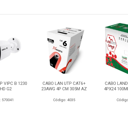
P VIPC B 1230
CABO LAN UTP CAT6+
CABO LAND
 HD G2
23AWG 4P CM 305M AZ
4PX24 100M
: 570041
Código: 4035
Código