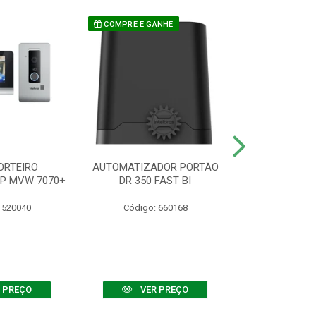
COMPRE E GANHE
ORTEIRO
AUTOMATIZADOR PORTÃO
SENSOR ATIVO
IP MVW 7070+
DR 350 FAST BI
 520040
Código: 660168
Código:
 PREÇO
VER PREÇO
VER