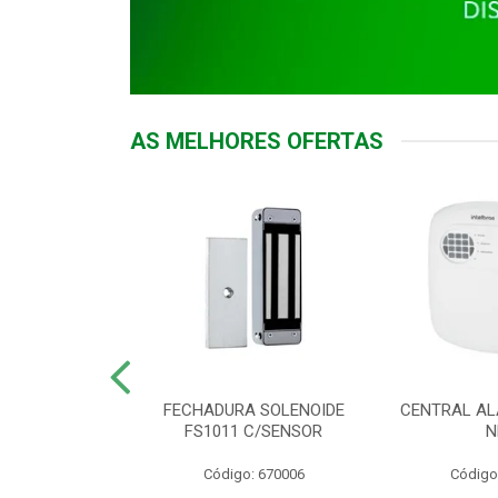
AS MELHORES OFERTAS
DOR ACESSO
FECHADURA SOLENOIDE
CENTRAL AL
 5531 MF EX
FS1011 C/SENSOR
N
: 900018
Código: 670006
Código