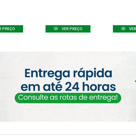
R PREÇO
VER PREÇO
VER