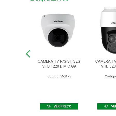
TV VHD 3520 D
CAMERA TV P/SIST. SEG
CAMERA TV 
 COLOR+
VHD 1220 D MIC G9
VHD 320
: 560108
Código: 560175
Código
R PREÇO
VER PREÇO
VE