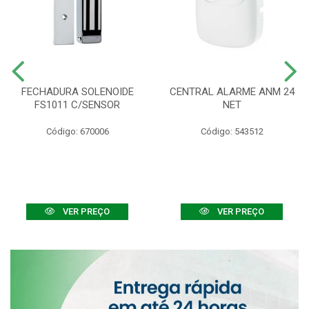
FECHADURA SOLENOIDE
CENTRAL ALARME ANM 24
FS1011 C/SENSOR
NET
Código: 670006
Código: 543512
VER PREÇO
VER PREÇO