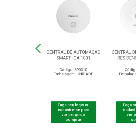
 SMART ISI 1001
CENTRAL DE AUTOMAÇÃO
CENTRAL D
SMART ICA 1001
RESIDEN
digo: 690014
Código: 690010
Códig
agem: UNIDADE
Embalagem: UNIDADE
Embalag
 seu login ou
Faça seu login ou
Faça se
astre-se para
cadastre-se para
cadast
er preços e
ver preços e
ver 
comprar
comprar
co