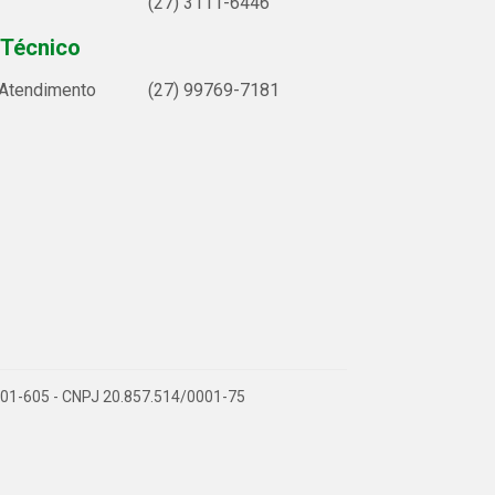
(27) 3111-6446
 Técnico
 Atendimento
(27) 99769-7181
9.901-605 - CNPJ 20.857.514/0001-75