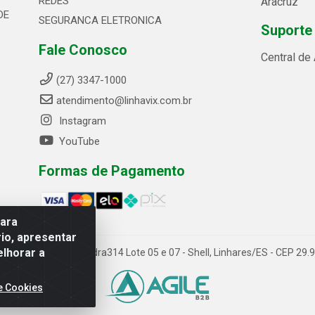
REDES
Aracruz
DE
SEGURANCA ELETRONICA
Suporte
Fale Conosco
Central de
(27) 3347-1000
atendimento@linhavix.com.br
Instagram
YouTube
Formas de Pagamento
para
io, apresentar
elhorar a
ida Alegre, 2521 - Quadra314 Lote 05 e 07 - Shell, Linhares/ES - CEP 2
e Cookies