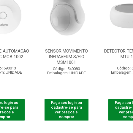
E AUTOMAÇÃO
SENSOR MOVIMENTO
DETECTOR TE
C MCA 1002
INFRAVERM S/FIO
MTU 1
MSM1001
o: 690013
Código: 
Código: 540080
em: UNIDADE
Embalagem:
Embalagem: UNIDADE
u login ou
Faça seu login ou
Faça seu 
re-se para
cadastre-se para
cadastre-
preços e
ver preços e
ver pre
mprar
comprar
comp