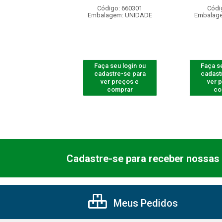
ódigo: 5312
Código: 660301
Códi
agem: UNIDADE
Embalagem: UNIDADE
Embalag
 seu login ou
Faça seu login ou
Faça se
astre-se para
cadastre-se para
cadast
er preços e
ver preços e
ver 
comprar
comprar
co
Cadastre-se para receber nossas 
Meus Pedidos