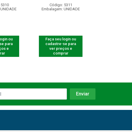
 5310
Código: 5311
Código: 53
 UNIDADE
Embalagem: UNIDADE
Embalagem: U
login ou
Faça seu login ou
Faça seu log
se para
cadastre-se para
cadastre-se 
ços e
ver preços e
ver preços
rar
comprar
comprar