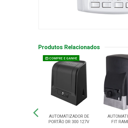
Produtos Relacionados
COMPRE E GANHE
TIZ CJ KDZ 1/2
AUTOMATIZADOR DE
AUTOMATI
60HZ WAVE 2TX
PORTÃO DR 300 127V
FIT RAM