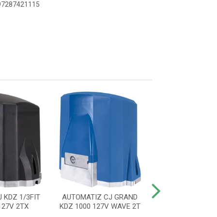
897287421115
 KDZ 1/3FIT
AUTOMATIZ CJ GRAND
AUTOMATIZ CJ 
27V 2TX
KDZ 1000 127V WAVE 2T
220V 60HZ WA