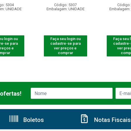
go: 5304
Código: 5307
Código:
em: UNIDADE
Embalagem: UNIDADE
Embalagem:
u login ou
Faça seu login ou
Faça seu 
re-se para
cadastre-se para
cadastre-
preços e
ver preços e
ver pre
mprar
comprar
comp
ofertas!
Boletos
Notas Fiscais