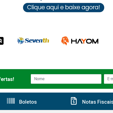
ertas!
Boletos
Notas Fiscai