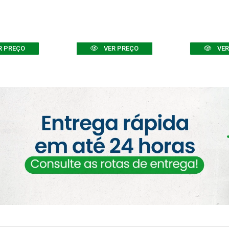
R PREÇO
VER PREÇO
VER