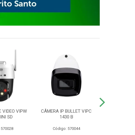
E VIDEO VIPW
CÂMERA IP BULLET VIPC
GRAVADOR 
INI SD
1430 B
MHDX 3
 570028
Código: 570044
Código: