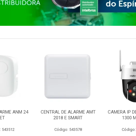
ARME ANM 24
CENTRAL DE ALARME AMT
CAMERA IP D
ET
2018 E SMART
1300 M
: 543512
Código: 543578
Código: