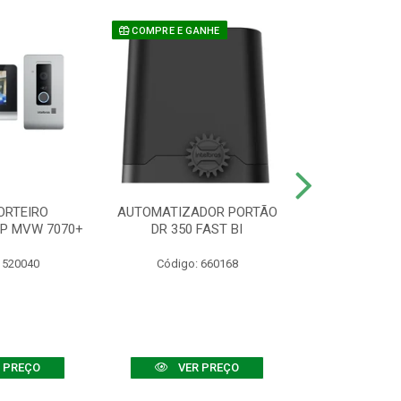
COMPRE E GANHE
ORTEIRO
AUTOMATIZADOR PORTÃO
SENSOR ATIVO
IP MVW 7070+
DR 350 FAST BI
 520040
Código: 660168
Código:
 PREÇO
VER PREÇO
VER