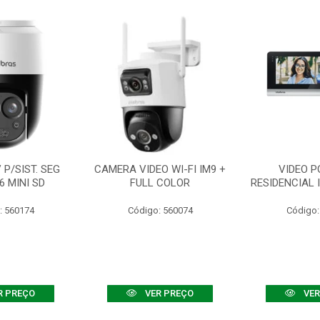
P/SIST. SEG
CAMERA VIDEO WI-FI IM9 +
VIDEO P
6 MINI SD
FULL COLOR
RESIDENCIAL 
: 560174
Código: 560074
Código:
R PREÇO
VER PREÇO
VER