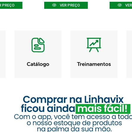
R PREÇO
VER PREÇO
VER