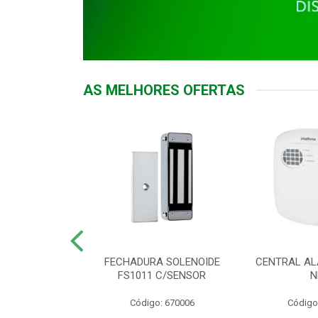
AS MELHORES OFERTAS
DOR ACESSO
FECHADURA SOLENOIDE
CENTRAL AL
 5531 MF EX
FS1011 C/SENSOR
N
: 900018
Código: 670006
Código