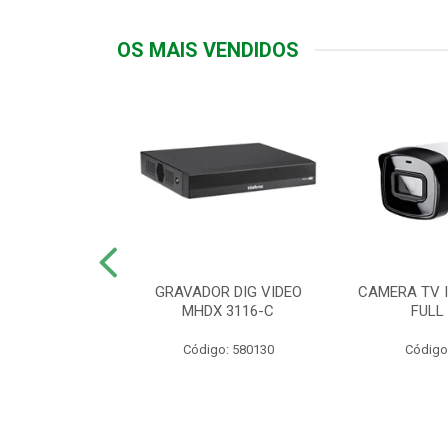
OS MAIS VENDIDOS
TTIV 600VA-
GRAVADOR DIG VIDEO
CAMERA TV I
20V
MHDX 3116-C
FULL
: 822200
Código: 580130
Código