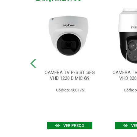
TV VHD 3520 D
CAMERA TV P/SIST. SEG
CAMERA TV 
 COLOR+
VHD 1220 D MIC G9
VHD 320
: 560108
Código: 560175
Código
R PREÇO
VER PREÇO
VE