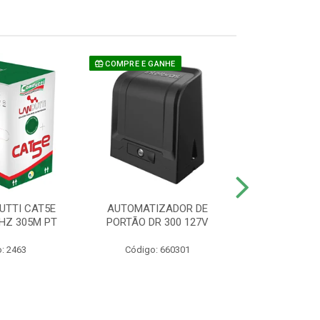
COMPRE E GANHE
UTTI CAT5E
AUTOMATIZADOR DE
CAMERA P/ S
HZ 305M PT
PORTÃO DR 300 127V
1220 BU
: 2463
Código: 660301
Código: