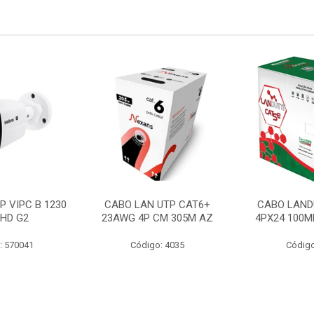
P VIPC B 1230
CABO LAN UTP CAT6+
CABO LAND
 HD G2
23AWG 4P CM 305M AZ
4PX24 100M
: 570041
Código: 4035
Código