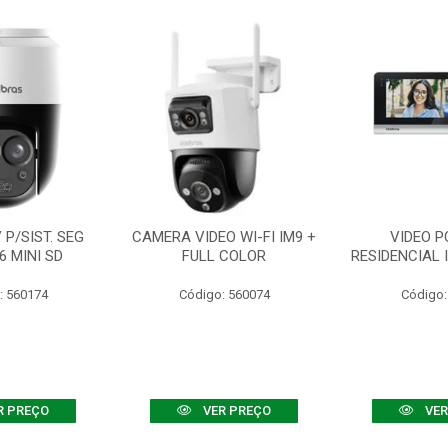
P/SIST. SEG
CAMERA VIDEO WI-FI IM9 +
VIDEO P
6 MINI SD
FULL COLOR
RESIDENCIAL 
: 560174
Código: 560074
Código:
R PREÇO
VER PREÇO
VER