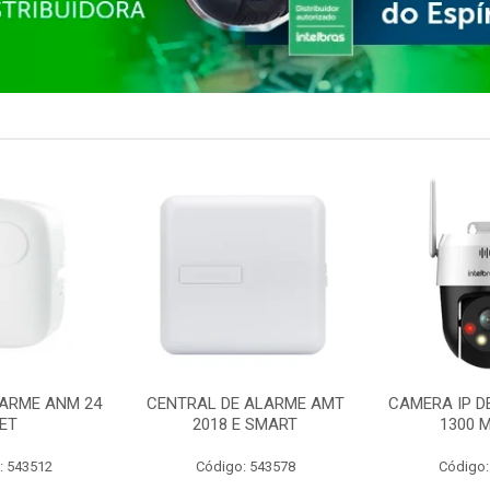
ARME ANM 24
CENTRAL DE ALARME AMT
CAMERA IP D
ET
2018 E SMART
1300 M
: 543512
Código: 543578
Código: