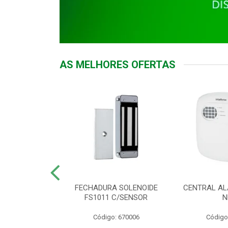
AS MELHORES OFERTAS
DOR ACESSO
FECHADURA SOLENOIDE
CENTRAL AL
 5531 MF EX
FS1011 C/SENSOR
N
: 900018
Código: 670006
Código