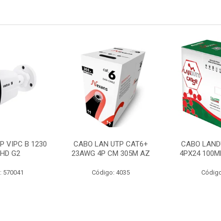
P VIPC B 1230
CABO LAN UTP CAT6+
CABO LAND
 HD G2
23AWG 4P CM 305M AZ
4PX24 100M
: 570041
Código: 4035
Código