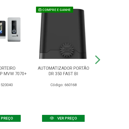
COMPRE E GANHE
ORTEIRO
AUTOMATIZADOR PORTÃO
SENSOR ATIVO
IP MVW 7070+
DR 350 FAST BI
 520040
Código: 660168
Código:
 PREÇO
VER PREÇO
VER