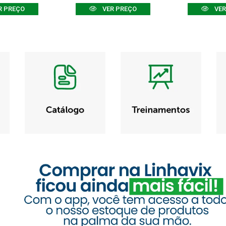
R PREÇO
VER PREÇO
VER