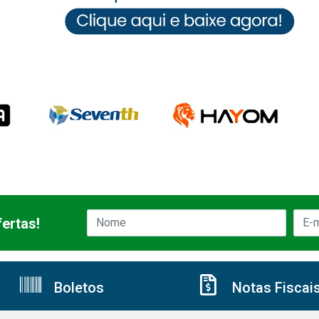
ertas!
Boletos
Notas Fiscai