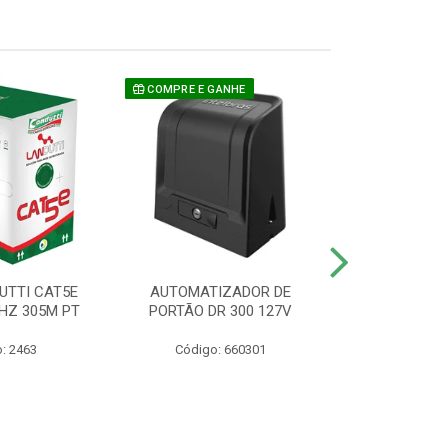
COMPRE E GANHE
UTTI CAT5E
AUTOMATIZADOR DE
CAMERA P/ S
HZ 305M PT
PORTÃO DR 300 127V
1220 BU
: 2463
Código: 660301
Código: