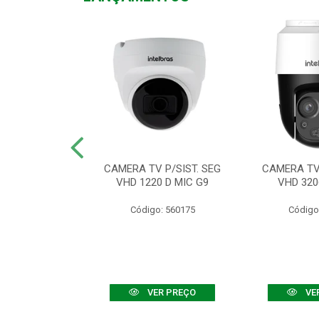
TV VHD 3520 D
CAMERA TV P/SIST. SEG
CAMERA TV 
 COLOR+
VHD 1220 D MIC G9
VHD 320
: 560108
Código: 560175
Código
R PREÇO
VER PREÇO
VE