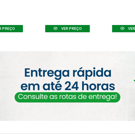
R PREÇO
VER PREÇO
VER