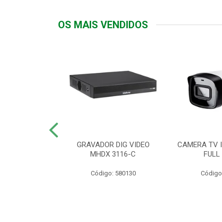
OS MAIS VENDIDOS
TTIV 600VA-
GRAVADOR DIG VIDEO
CAMERA TV I
20V
MHDX 3116-C
FULL
: 822200
Código: 580130
Código