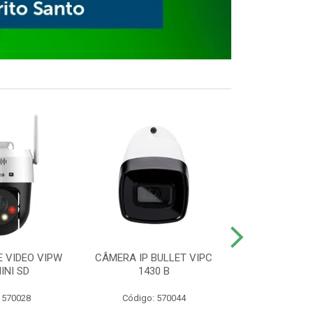
E VIDEO VIPW
CÂMERA IP BULLET VIPC
GRAVADOR 
INI SD
1430 B
MHDX 3
 570028
Código: 570044
Código: