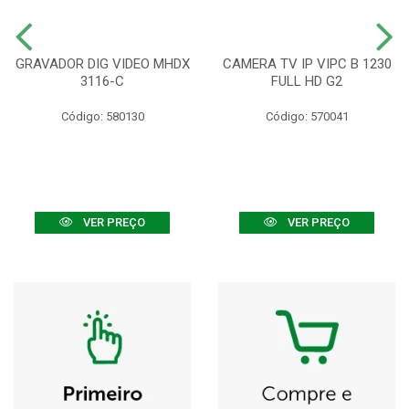
GRAVADOR DIG VIDEO MHDX
CAMERA TV IP VIPC B 1230
3116-C
FULL HD G2
Código: 580130
Código: 570041
VER PREÇO
VER PREÇO