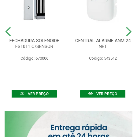
FECHADURA SOLENOIDE
CENTRAL ALARME ANM 24
FS1011 C/SENSOR
NET
Código: 670006
Código: 543512
VER PREÇO
VER PREÇO