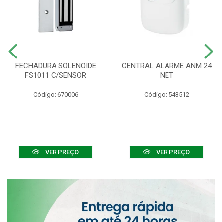
FECHADURA SOLENOIDE
CENTRAL ALARME ANM 24
FS1011 C/SENSOR
NET
Código: 670006
Código: 543512
VER PREÇO
VER PREÇO