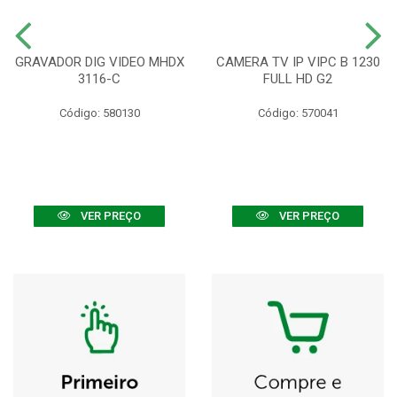
GRAVADOR DIG VIDEO MHDX
CAMERA TV IP VIPC B 1230
3116-C
FULL HD G2
Código: 580130
Código: 570041
VER PREÇO
VER PREÇO