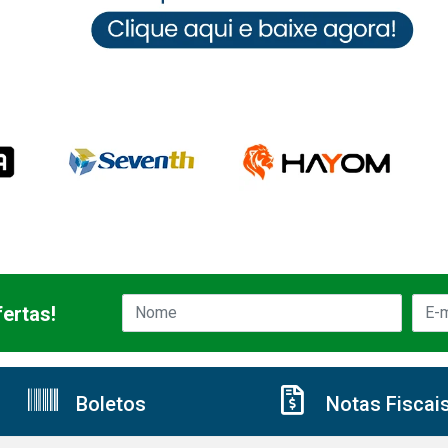
ertas!
Boletos
Notas Fiscai