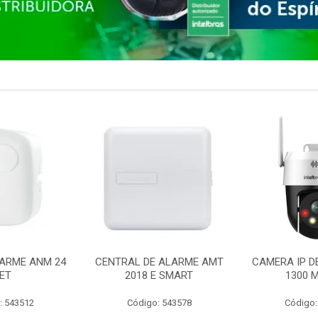
ARME ANM 24
CENTRAL DE ALARME AMT
CAMERA IP D
ET
2018 E SMART
1300 M
: 543512
Código: 543578
Código: