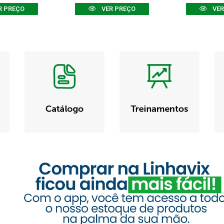
R PREÇO
VER PREÇO
VER