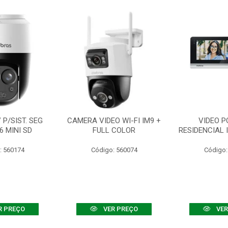
P/SIST. SEG
CAMERA VIDEO WI-FI IM9 +
VIDEO P
6 MINI SD
FULL COLOR
RESIDENCIAL 
: 560174
Código: 560074
Código:
R PREÇO
VER PREÇO
VER