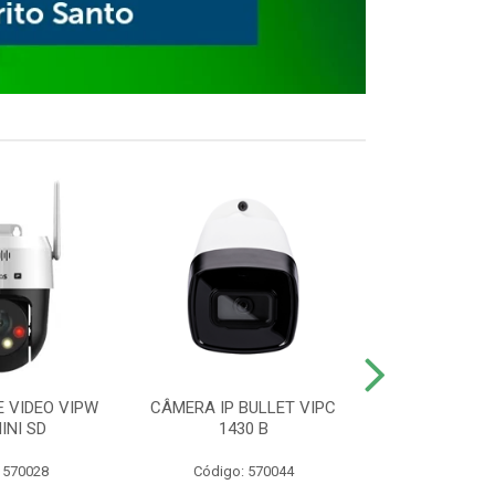
E VIDEO VIPW
CÂMERA IP BULLET VIPC
GRAVADOR 
INI SD
1430 B
MHDX 3
 570028
Código: 570044
Código: