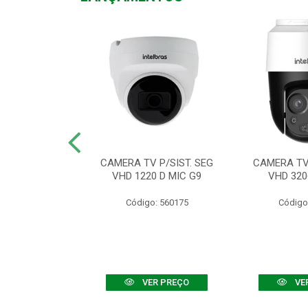
TV VHD 3520 D
CAMERA TV P/SIST. SEG
CAMERA TV 
 COLOR+
VHD 1220 D MIC G9
VHD 320
: 560108
Código: 560175
Código
R PREÇO
VER PREÇO
VE