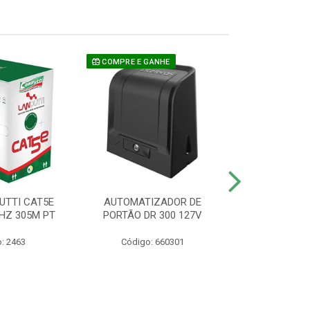
COMPRE E GANHE
UTTI CAT5E
AUTOMATIZADOR DE
CAMERA P/ S
HZ 305M PT
PORTÃO DR 300 127V
1220 BU
: 2463
Código: 660301
Código: