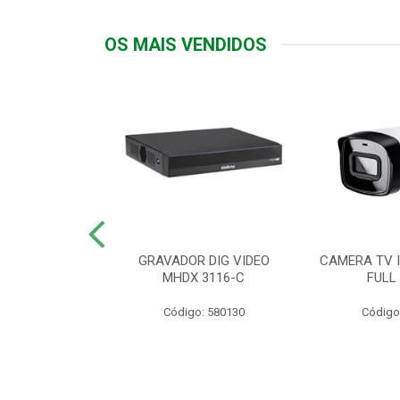
OS MAIS VENDIDOS
TTIV 600VA-
GRAVADOR DIG VIDEO
CAMERA TV I
20V
MHDX 3116-C
FULL
: 822200
Código: 580130
Código