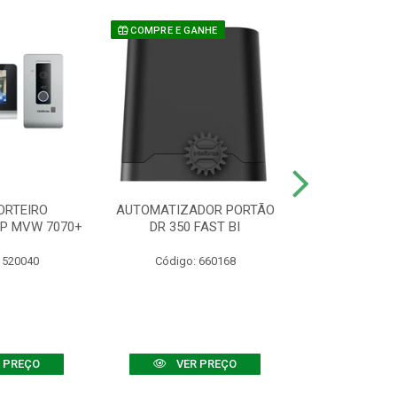
COMPRE E GANHE
ORTEIRO
AUTOMATIZADOR PORTÃO
SENSOR ATIVO
IP MVW 7070+
DR 350 FAST BI
 520040
Código: 660168
Código:
 PREÇO
VER PREÇO
VER