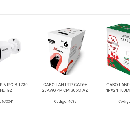
P VIPC B 1230
CABO LAN UTP CAT6+
CABO LAND
 HD G2
23AWG 4P CM 305M AZ
4PX24 100M
: 570041
Código: 4035
Código