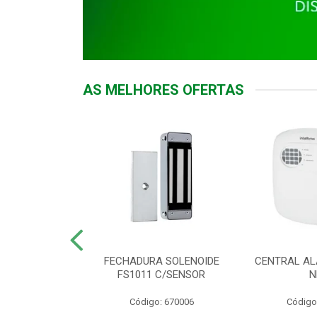
AS MELHORES OFERTAS
DOR ACESSO
FECHADURA SOLENOIDE
CENTRAL AL
 5531 MF EX
FS1011 C/SENSOR
N
: 900018
Código: 670006
Código