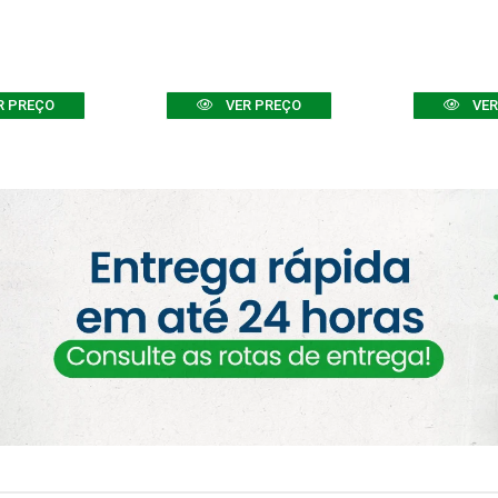
R PREÇO
VER PREÇO
VER