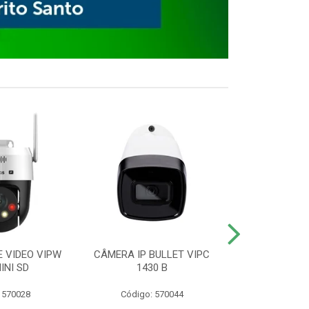
E VIDEO VIPW
CÂMERA IP BULLET VIPC
GRAVADOR 
INI SD
1430 B
MHDX 3
 570028
Código: 570044
Código: