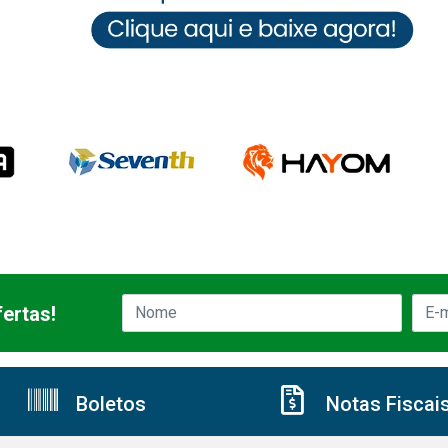
ertas!
Boletos
Notas Fiscai