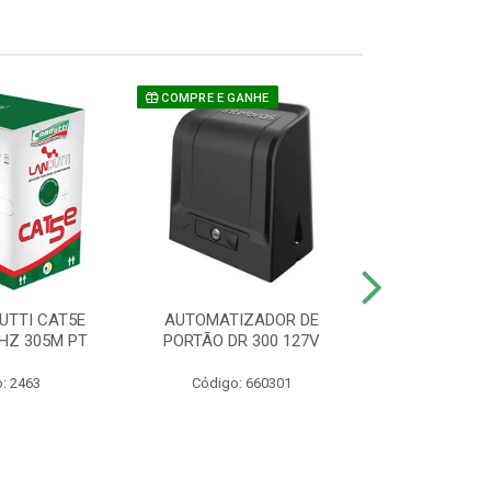
COMPRE E GANHE
UTTI CAT5E
AUTOMATIZADOR DE
CAMERA P/ S
HZ 305M PT
PORTÃO DR 300 127V
1220 BU
: 2463
Código: 660301
Código: