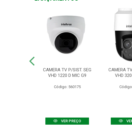
TV VHD 3520 D
CAMERA TV P/SIST. SEG
CAMERA TV 
 COLOR+
VHD 1220 D MIC G9
VHD 320
: 560108
Código: 560175
Código
R PREÇO
VER PREÇO
VE