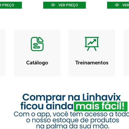
R PREÇO
VER PREÇO
VER