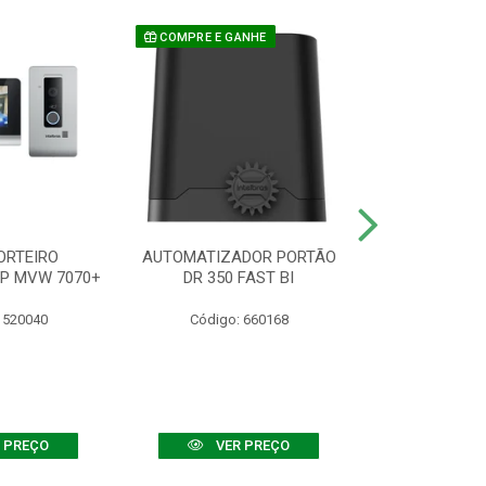
COMPRE E GANHE
ORTEIRO
AUTOMATIZADOR PORTÃO
SENSOR ATIVO
IP MVW 7070+
DR 350 FAST BI
 520040
Código: 660168
Código:
 PREÇO
VER PREÇO
VER