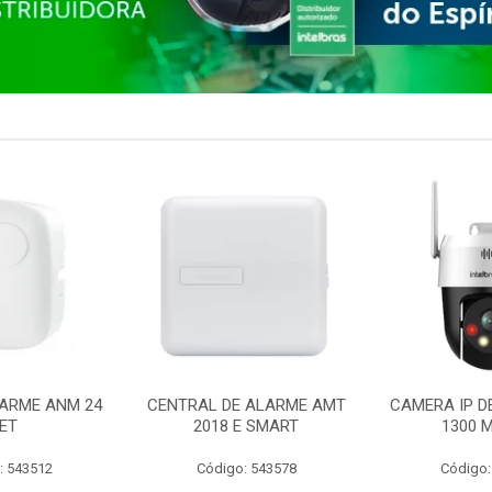
ARME ANM 24
CENTRAL DE ALARME AMT
CAMERA IP D
ET
2018 E SMART
1300 M
: 543512
Código: 543578
Código: