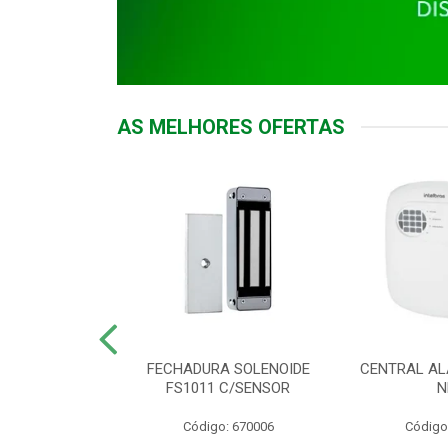
AS MELHORES OFERTAS
DOR ACESSO
FECHADURA SOLENOIDE
CENTRAL AL
 5531 MF EX
FS1011 C/SENSOR
N
: 900018
Código: 670006
Código