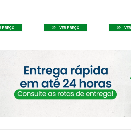
R PREÇO
VER PREÇO
VER