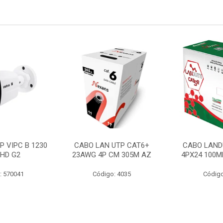
P VIPC B 1230
CABO LAN UTP CAT6+
CABO LAND
 HD G2
23AWG 4P CM 305M AZ
4PX24 100M
: 570041
Código: 4035
Código