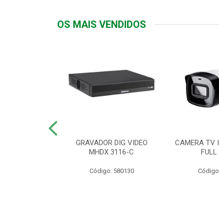
OS MAIS VENDIDOS
TTIV 600VA-
GRAVADOR DIG VIDEO
CAMERA TV I
20V
MHDX 3116-C
FULL
: 822200
Código: 580130
Código