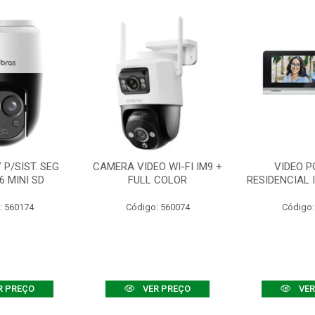
P/SIST. SEG
CAMERA VIDEO WI-FI IM9 +
VIDEO P
6 MINI SD
FULL COLOR
RESIDENCIAL 
: 560174
Código: 560074
Código:
R PREÇO
VER PREÇO
VER