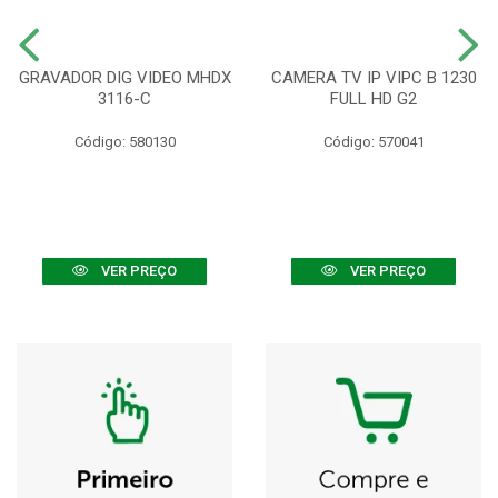
GRAVADOR DIG VIDEO MHDX
CAMERA TV IP VIPC B 1230
3116-C
FULL HD G2
Código: 580130
Código: 570041
VER PREÇO
VER PREÇO