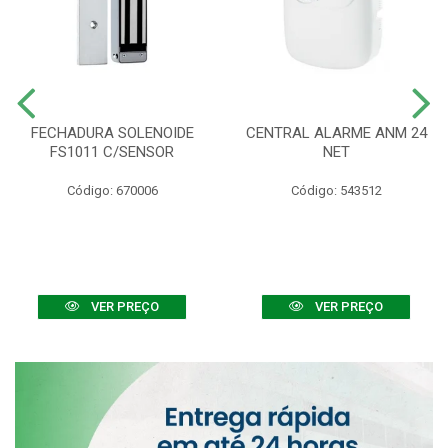
FECHADURA SOLENOIDE
CENTRAL ALARME ANM 24
FS1011 C/SENSOR
NET
Código: 670006
Código: 543512
VER PREÇO
VER PREÇO