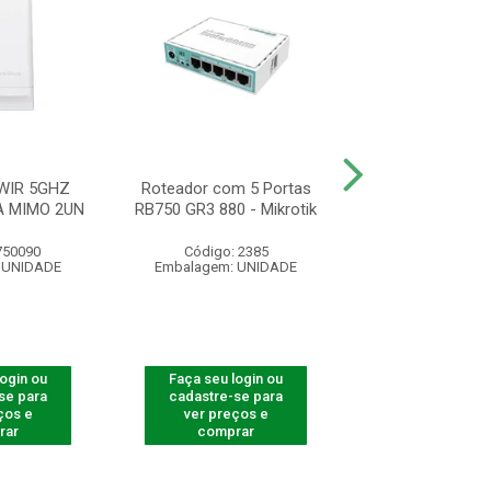
WIR 5GHZ
Roteador com 5 Portas
ROTEADOR ACCE
A MIMO 2UN
RB750 GR3 880 - Mikrotik
AP 310
750090
Código: 2385
Código: 750
 UNIDADE
Embalagem: UNIDADE
Embalagem: U
login ou
Faça seu login ou
Faça seu log
se para
cadastre-se para
cadastre-se 
ços e
ver preços e
ver preços
rar
comprar
comprar