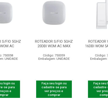
 S/FIO 5GHZ
ROTEADOR S/FIO 5GHZ
ROTEADOR 
I WOM AC
20DBI WOM AC MAX
16DBI WOM 5
o: 750058
Código: 750059
Código: 
em: UNIDADE
Embalagem: UNIDADE
Embalagem:
u login ou
Faça seu login ou
Faça seu 
re-se para
cadastre-se para
cadastre-
preços e
ver preços e
ver pre
mprar
comprar
comp