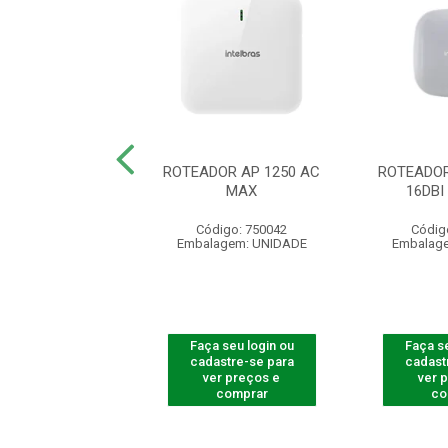
R ACCESS POINT
ROTEADOR AP 1250 AC
ROTEADOR
AP 310
MAX
16DB
digo: 750008
Código: 750042
Códig
agem: UNIDADE
Embalagem: UNIDADE
Embalag
 seu login ou
Faça seu login ou
Faça se
astre-se para
cadastre-se para
cadast
er preços e
ver preços e
ver 
comprar
comprar
co