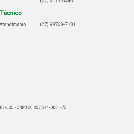
(27) 3111-6446
 Técnico
 Atendimento
(27) 99769-7181
9.901-605 - CNPJ 20.857.514/0001-75