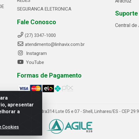
REDES
Aracruz
DE
SEGURANCA ELETRONICA
Suporte
Fale Conosco
Central de
(27) 3347-1000
atendimento@linhavix.com.br
Instagram
YouTube
Formas de Pagamento
para
io, apresentar
elhorar a
ida Alegre, 2521 - Quadra314 Lote 05 e 07 - Shell, Linhares/ES - CEP 2
e Cookies