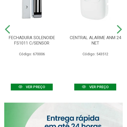
FECHADURA SOLENOIDE
CENTRAL ALARME ANM 24
FS1011 C/SENSOR
NET
Código: 670006
Código: 543512
VER PREÇO
VER PREÇO