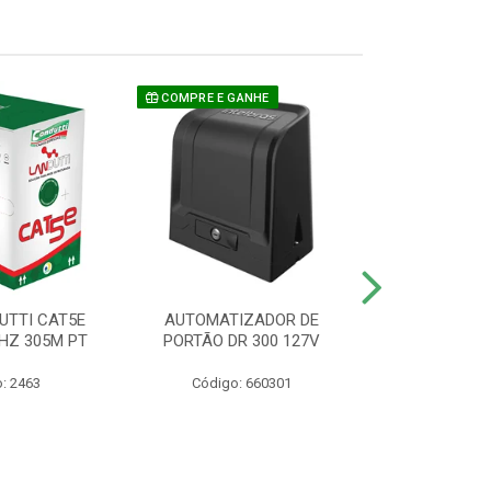
COMPRE E GANHE
UTTI CAT5E
AUTOMATIZADOR DE
CAMERA P/ S
HZ 305M PT
PORTÃO DR 300 127V
1220 BU
: 2463
Código: 660301
Código: