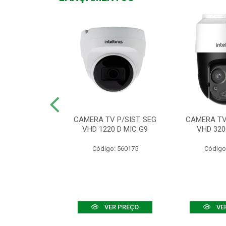
TV VHD 3520 D
CAMERA TV P/SIST. SEG
CAMERA TV 
 COLOR+
VHD 1220 D MIC G9
VHD 320
: 560108
Código: 560175
Código
R PREÇO
VER PREÇO
VE