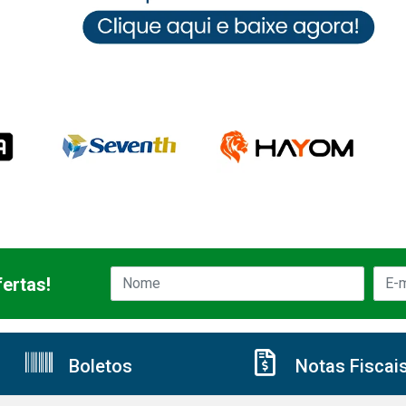
ertas!
Boletos
Notas Fiscai