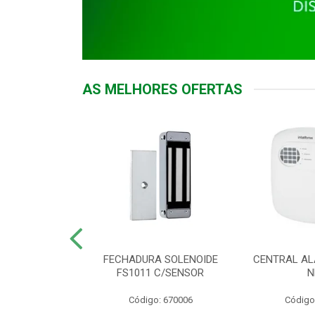
AS MELHORES OFERTAS
DOR ACESSO
FECHADURA SOLENOIDE
CENTRAL AL
 5531 MF EX
FS1011 C/SENSOR
N
: 900018
Código: 670006
Código