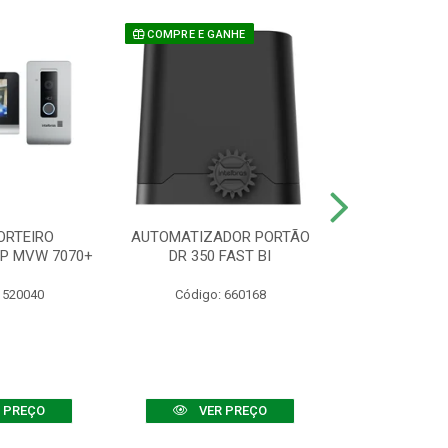
COMPRE E GANHE
ORTEIRO
AUTOMATIZADOR PORTÃO
SENSOR ATIVO
IP MVW 7070+
DR 350 FAST BI
 520040
Código: 660168
Código:
 PREÇO
VER PREÇO
VER