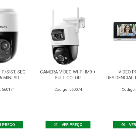
P/SIST. SEG
CAMERA VIDEO WI-FI IM9 +
VIDEO P
6 MINI SD
FULL COLOR
RESIDENCIAL 
: 560174
Código: 560074
Código:
R PREÇO
VER PREÇO
VER