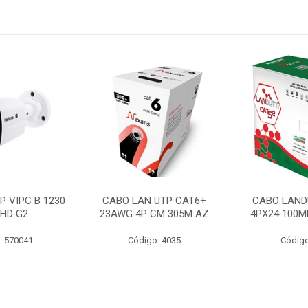
P VIPC B 1230
CABO LAN UTP CAT6+
CABO LAND
 HD G2
23AWG 4P CM 305M AZ
4PX24 100M
: 570041
Código: 4035
Código