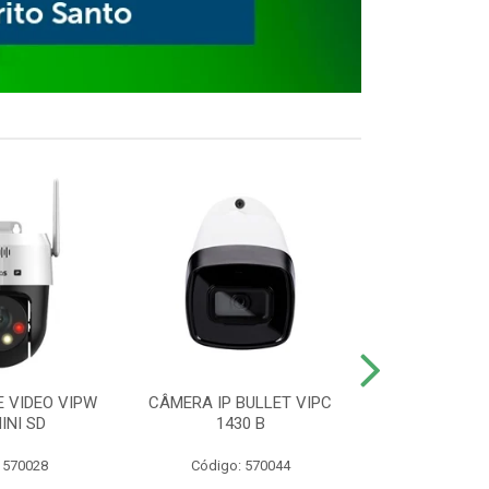
E VIDEO VIPW
CÂMERA IP BULLET VIPC
GRAVADOR 
INI SD
1430 B
MHDX 3
 570028
Código: 570044
Código: