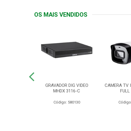
OS MAIS VENDIDOS
TTIV 600VA-
GRAVADOR DIG VIDEO
CAMERA TV I
20V
MHDX 3116-C
FULL
: 822200
Código: 580130
Código