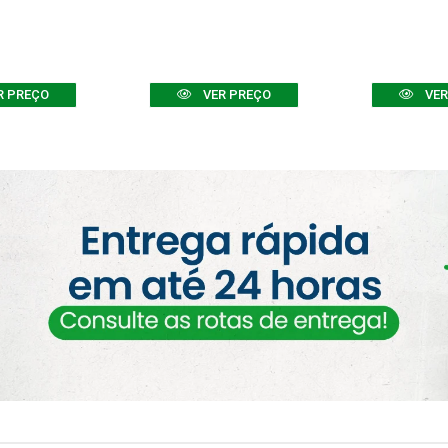
R PREÇO
VER PREÇO
VER