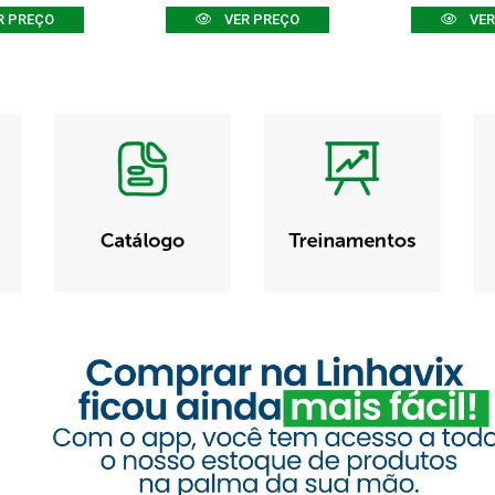
R PREÇO
VER PREÇO
VER