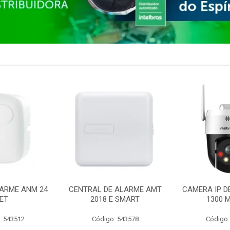
ARME ANM 24
CENTRAL DE ALARME AMT
CAMERA IP D
ET
2018 E SMART
1300 M
: 543512
Código: 543578
Código: