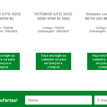
 S/FIO 5GHZ
ROTEADOR S/FIO 5GHZ
Roteador co
I WOM AC
20DBI WOM AC MAX
RB750 GR3 880
o: 750058
Código: 750059
Código:
em: UNIDADE
Embalagem: UNIDADE
Embalagem:
u login ou
Faça seu login ou
Faça seu 
re-se para
cadastre-se para
cadastre-
preços e
ver preços e
ver pre
mprar
comprar
comp
ofertas!