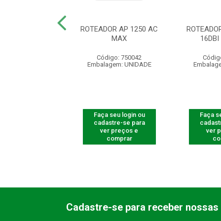
R ACCESS POINT
ROTEADOR AP 1250 AC
ROTEADOR
AP 360
MAX
16DB
digo: 750009
Código: 750042
Códig
agem: UNIDADE
Embalagem: UNIDADE
Embalag
 seu login ou
Faça seu login ou
Faça se
astre-se para
cadastre-se para
cadast
er preços e
ver preços e
ver 
comprar
comprar
co
Cadastre-se para receber nossas 