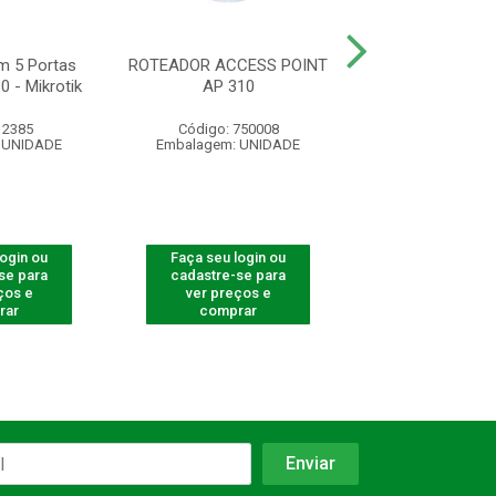
m 5 Portas
ROTEADOR ACCESS POINT
ROTEADOR ACCE
 - Mikrotik
AP 310
AP 360
 2385
Código: 750008
Código: 750
 UNIDADE
Embalagem: UNIDADE
Embalagem: U
login ou
Faça seu login ou
Faça seu log
se para
cadastre-se para
cadastre-se 
ços e
ver preços e
ver preços
rar
comprar
comprar