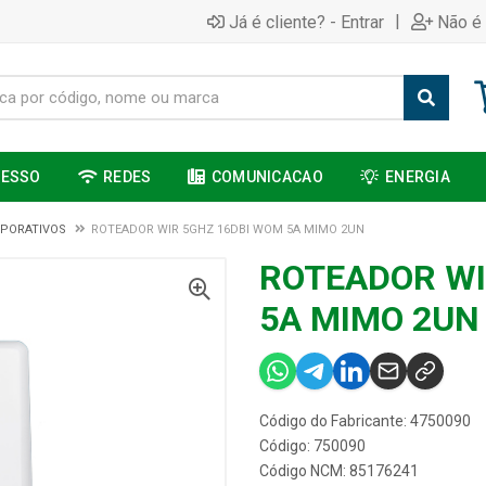
|
Já é cliente? - Entrar
Não é 
CESSO
REDES
COMUNICACAO
ENERGIA
PORATIVOS
ROTEADOR WIR 5GHZ 16DBI WOM 5A MIMO 2UN
ROTEADOR WI
5A MIMO 2UN
Código do Fabricante: 4750090
Código: 750090
Código NCM: 85176241