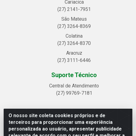
Cariacica
(27) 2141-7951
São Mateus
(27) 3264-8369
Colatina
(27) 3264-8370
Aracruz
(27) 3111-6446
Suporte Técnico
Central de Atendimento
(27) 99769-7181
O nosso site coleta cookies próprios e de
Linhavix Distribuidora LTDA - Avenida Alegre, 2521 -
terceiros para proporcionar uma experiência
Quadra314 Lote 05 e 07 - Shell, Linhares/ES - CEP
personalizada ao usuário, apresentar publicidade
29.901-605 - CNPJ 20.857.514/0001-75
relevante de acordo com o seu perfil e melhorar a