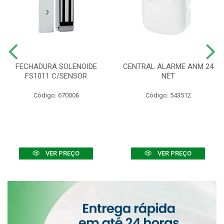
FECHADURA SOLENOIDE
CENTRAL ALARME ANM 24
FS1011 C/SENSOR
NET
Código: 670006
Código: 543512
VER PREÇO
VER PREÇO