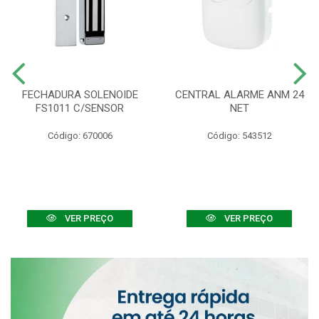
FECHADURA SOLENOIDE
CENTRAL ALARME ANM 24
FS1011 C/SENSOR
NET
Código: 670006
Código: 543512
VER PREÇO
VER PREÇO