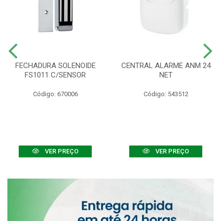
FECHADURA SOLENOIDE
CENTRAL ALARME ANM 24
FS1011 C/SENSOR
NET
Código: 670006
Código: 543512
VER PREÇO
VER PREÇO