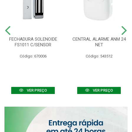
FECHADURA SOLENOIDE
CENTRAL ALARME ANM 24
FS1011 C/SENSOR
NET
Código: 670006
Código: 543512
VER PREÇO
VER PREÇO