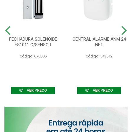
FECHADURA SOLENOIDE
CENTRAL ALARME ANM 24
FS1011 C/SENSOR
NET
Código: 670006
Código: 543512
VER PREÇO
VER PREÇO