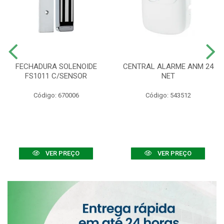
FECHADURA SOLENOIDE
CENTRAL ALARME ANM 24
FS1011 C/SENSOR
NET
Código: 670006
Código: 543512
VER PREÇO
VER PREÇO