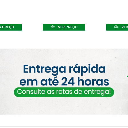
R PREÇO
VER PREÇO
VER