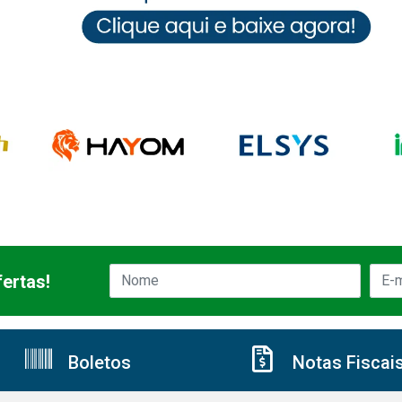
ertas!
Boletos
Notas Fiscai