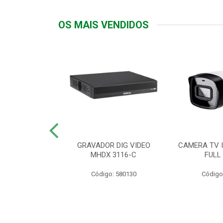
OS MAIS VENDIDOS
TTIV 600VA-
GRAVADOR DIG VIDEO
CAMERA TV I
20V
MHDX 3116-C
FULL
: 822200
Código: 580130
Código