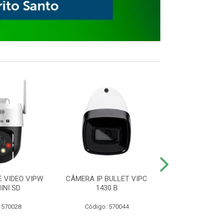
E VIDEO VIPW
CÂMERA IP BULLET VIPC
GRAVADOR 
INI SD
1430 B
MHDX 3
 570028
Código: 570044
Código: