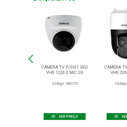
TV VHD 3520 D
CAMERA TV P/SIST. SEG
CAMERA TV 
 COLOR+
VHD 1220 D MIC G9
VHD 320
: 560108
Código: 560175
Código
R PREÇO
VER PREÇO
VE