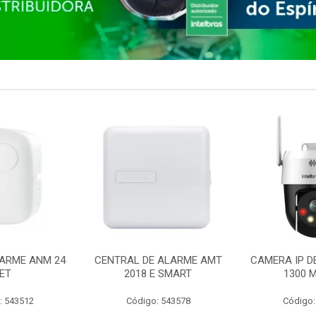
ARME ANM 24
CENTRAL DE ALARME AMT
CAMERA IP D
ET
2018 E SMART
1300 M
: 543512
Código: 543578
Código: