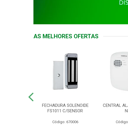
AS MELHORES OFERTAS
DOR ACESSO
FECHADURA SOLENOIDE
CENTRAL AL
 5531 MF EX
FS1011 C/SENSOR
N
: 900018
Código: 670006
Código