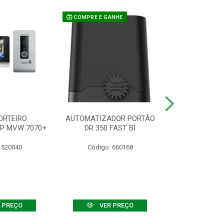
COMPRE E GANHE
ORTEIRO
AUTOMATIZADOR PORTÃO
SENSOR ATIVO
IP MVW 7070+
DR 350 FAST BI
 520040
Código: 660168
Código:
 PREÇO
VER PREÇO
VER