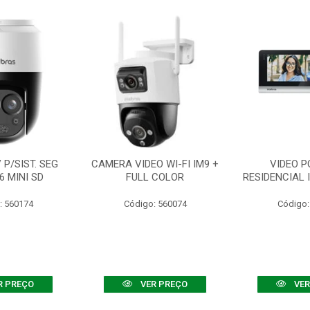
P/SIST. SEG
CAMERA VIDEO WI-FI IM9 +
VIDEO P
6 MINI SD
FULL COLOR
RESIDENCIAL 
: 560174
Código: 560074
Código:
R PREÇO
VER PREÇO
VER