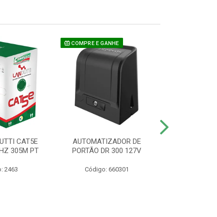
COMPRE E GANHE
UTTI CAT5E
AUTOMATIZADOR DE
CAMERA P/ S
HZ 305M PT
PORTÃO DR 300 127V
1220 BU
: 2463
Código: 660301
Código: