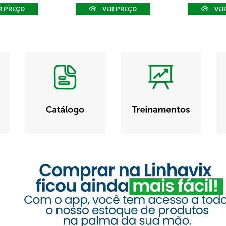
R PREÇO
VER PREÇO
VER