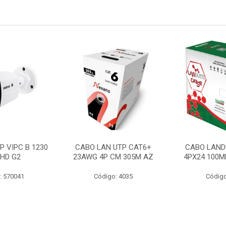
P VIPC B 1230
CABO LAN UTP CAT6+
CABO LAND
 HD G2
23AWG 4P CM 305M AZ
4PX24 100M
: 570041
Código: 4035
Código