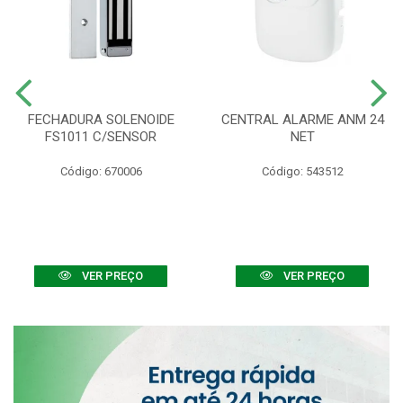
FECHADURA SOLENOIDE
CENTRAL ALARME ANM 24
FS1011 C/SENSOR
NET
Código: 670006
Código: 543512
VER PREÇO
VER PREÇO