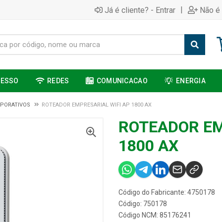
|
Já é cliente? - Entrar
Não é 
CESSO
REDES
COMUNICACAO
ENERGIA
PORATIVOS
ROTEADOR EMPRESARIAL WIFI AP 1800 AX
ROTEADOR EM
1800 AX
Código do Fabricante: 4750178
Código: 750178
Código NCM: 85176241