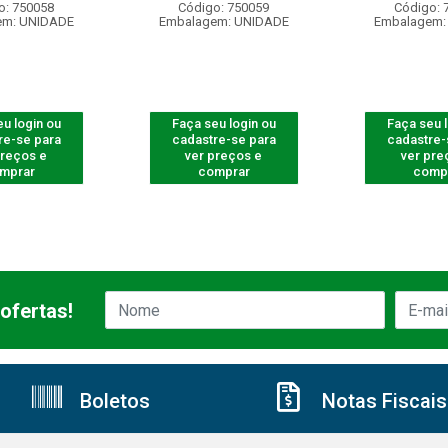
o: 750058
Código: 750059
Código: 
em: UNIDADE
Embalagem: UNIDADE
Embalagem:
u login ou
Faça seu login ou
Faça seu 
re-se para
cadastre-se para
cadastre-
preços e
ver preços e
ver pre
mprar
comprar
comp
ofertas!
Boletos
Notas Fiscais