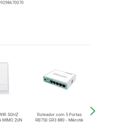
899298670070
WIR 5GHZ
Roteador com 5 Portas
ROTEADOR ACCE
A MIMO 2UN
RB750 GR3 880 - Mikrotik
AP 310