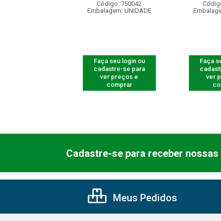
digo: 750008
Código: 750042
Códig
agem: UNIDADE
Embalagem: UNIDADE
Embalag
 seu login ou
Faça seu login ou
Faça se
astre-se para
cadastre-se para
cadast
er preços e
ver preços e
ver 
comprar
comprar
co
Cadastre-se para receber nossas 
Meus Pedidos