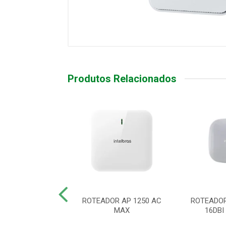
Produtos Relacionados
R ACCESS POINT
ROTEADOR AP 1250 AC
ROTEADOR
AP 310
MAX
16DB