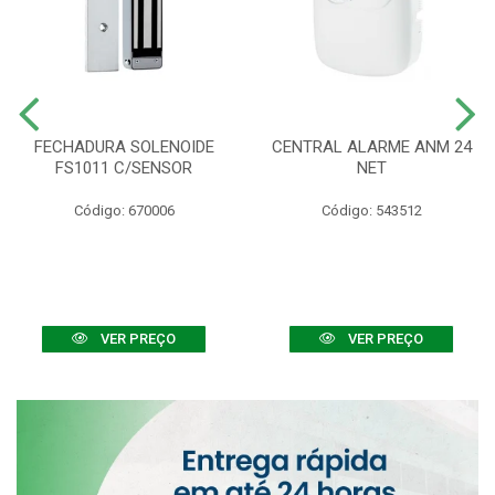
FECHADURA SOLENOIDE
CENTRAL ALARME ANM 24
FS1011 C/SENSOR
NET
Código: 670006
Código: 543512
VER PREÇO
VER PREÇO