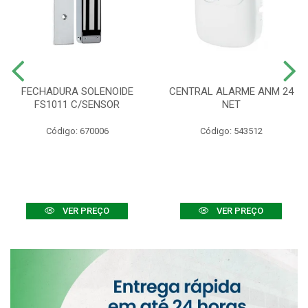
FECHADURA SOLENOIDE
CENTRAL ALARME ANM 24
FS1011 C/SENSOR
NET
Código: 670006
Código: 543512
VER PREÇO
VER PREÇO