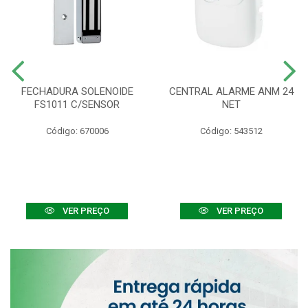
FECHADURA SOLENOIDE
CENTRAL ALARME ANM 24
FS1011 C/SENSOR
NET
Código: 670006
Código: 543512
VER PREÇO
VER PREÇO