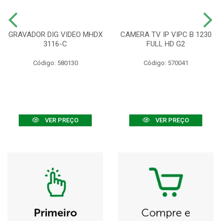
GRAVADOR DIG VIDEO MHDX
CAMERA TV IP VIPC B 1230
3116-C
FULL HD G2
Código: 580130
Código: 570041
VER PREÇO
VER PREÇO