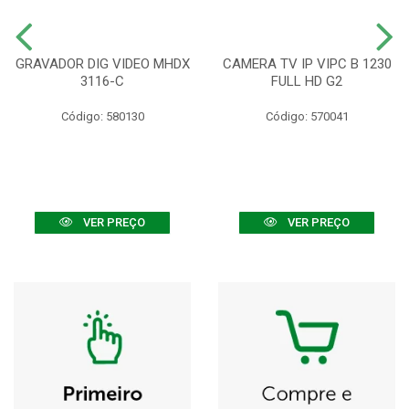
GRAVADOR DIG VIDEO MHDX
CAMERA TV IP VIPC B 1230
3116-C
FULL HD G2
Código: 580130
Código: 570041
VER PREÇO
VER PREÇO