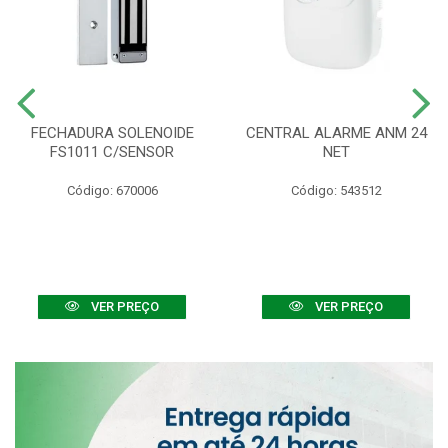
FECHADURA SOLENOIDE
CENTRAL ALARME ANM 24
FS1011 C/SENSOR
NET
Código: 670006
Código: 543512
VER PREÇO
VER PREÇO