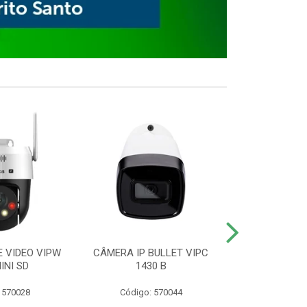
E VIDEO VIPW
CÂMERA IP BULLET VIPC
GRAVADOR 
INI SD
1430 B
MHDX 3
 570028
Código: 570044
Código: