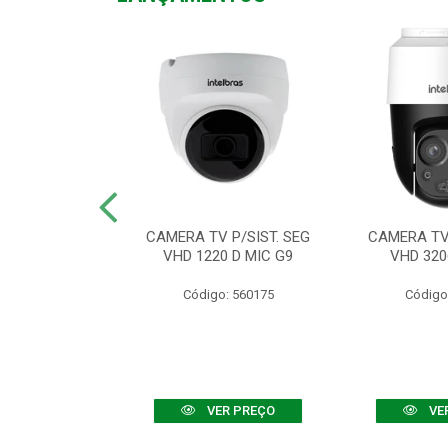
TV VHD 3520 D
CAMERA TV P/SIST. SEG
CAMERA TV 
 COLOR+
VHD 1220 D MIC G9
VHD 320
: 560108
Código: 560175
Código
R PREÇO
VER PREÇO
VE