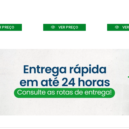
R PREÇO
VER PREÇO
VER