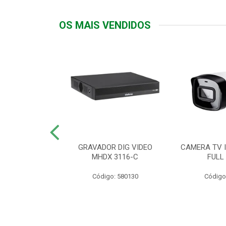
OS MAIS VENDIDOS
TTIV 600VA-
GRAVADOR DIG VIDEO
CAMERA TV I
20V
MHDX 3116-C
FULL
: 822200
Código: 580130
Código