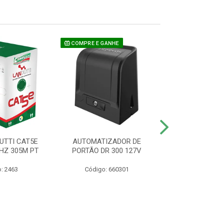
COMPRE E GANHE
UTTI CAT5E
AUTOMATIZADOR DE
CAMERA P/ S
HZ 305M PT
PORTÃO DR 300 127V
1220 BU
: 2463
Código: 660301
Código: