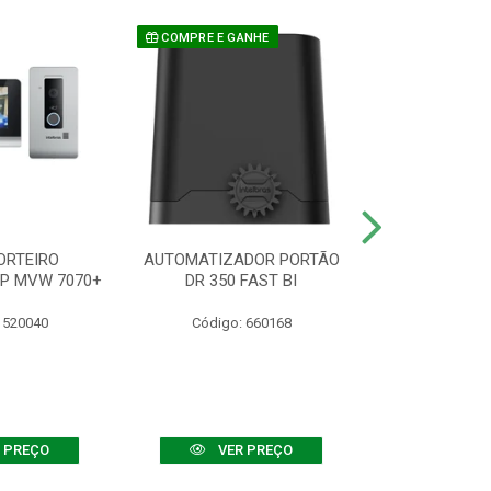
COMPRE E GANHE
ORTEIRO
AUTOMATIZADOR PORTÃO
SENSOR ATIVO
IP MVW 7070+
DR 350 FAST BI
 520040
Código: 660168
Código:
 PREÇO
VER PREÇO
VER