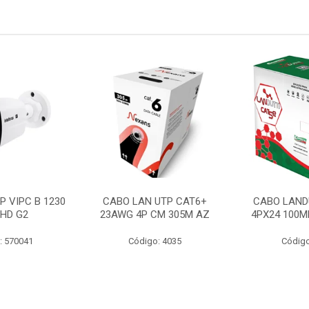
P VIPC B 1230
CABO LAN UTP CAT6+
CABO LAND
 HD G2
23AWG 4P CM 305M AZ
4PX24 100M
: 570041
Código: 4035
Código