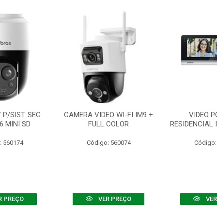
P/SIST. SEG
CAMERA VIDEO WI-FI IM9 +
VIDEO P
6 MINI SD
FULL COLOR
RESIDENCIAL 
: 560174
Código: 560074
Código:
R PREÇO
VER PREÇO
VER