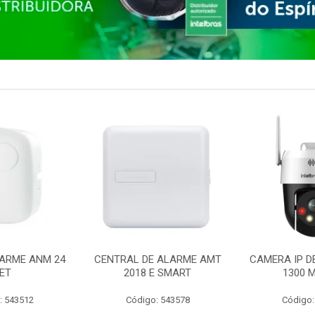
ARME ANM 24
CENTRAL DE ALARME AMT
CAMERA IP D
ET
2018 E SMART
1300 M
: 543512
Código: 543578
Código: