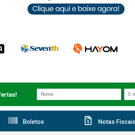
ertas!
Boletos
Notas Fiscai