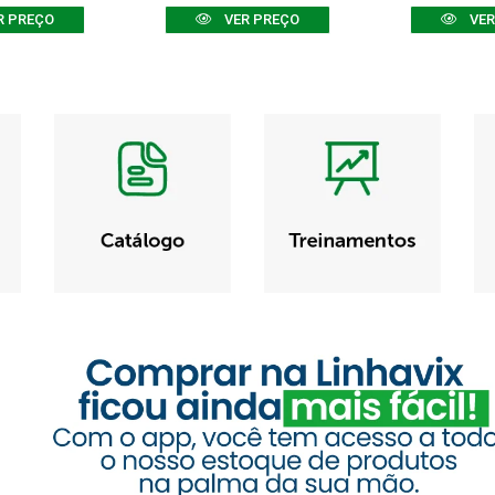
R PREÇO
VER PREÇO
VER