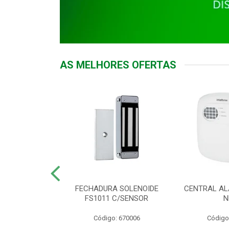
AS MELHORES OFERTAS
DOR ACESSO
FECHADURA SOLENOIDE
CENTRAL AL
 5531 MF EX
FS1011 C/SENSOR
N
: 900018
Código: 670006
Código