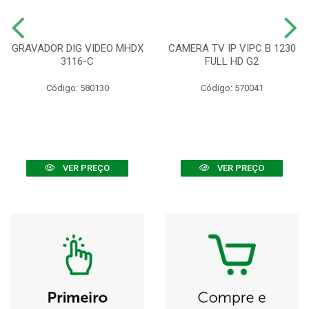
GRAVADOR DIG VIDEO MHDX
CAMERA TV IP VIPC B 1230
3116-C
FULL HD G2
Código: 580130
Código: 570041
VER PREÇO
VER PREÇO