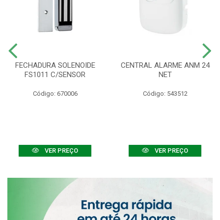
FECHADURA SOLENOIDE
CENTRAL ALARME ANM 24
FS1011 C/SENSOR
NET
Código: 670006
Código: 543512
VER PREÇO
VER PREÇO