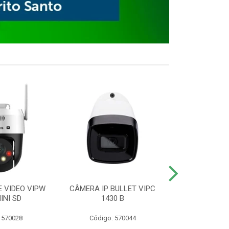
E VIDEO VIPW
CÂMERA IP BULLET VIPC
GRAVADOR 
INI SD
1430 B
MHDX 3
 570028
Código: 570044
Código: