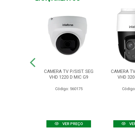
TV VHD 3520 D
CAMERA TV P/SIST. SEG
CAMERA TV 
 COLOR+
VHD 1220 D MIC G9
VHD 320
: 560108
Código: 560175
Código
R PREÇO
VER PREÇO
VE