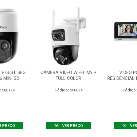
P/SIST. SEG
CAMERA VIDEO WI-FI IM9 +
VIDEO P
6 MINI SD
FULL COLOR
RESIDENCIAL 
: 560174
Código: 560074
Código:
R PREÇO
VER PREÇO
VER