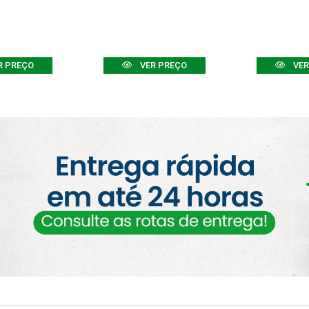
R PREÇO
VER PREÇO
VER