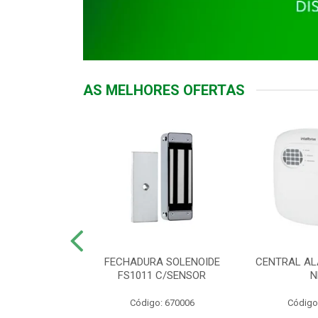
AS MELHORES OFERTAS
DOR ACESSO
FECHADURA SOLENOIDE
CENTRAL AL
 5531 MF EX
FS1011 C/SENSOR
N
: 900018
Código: 670006
Código