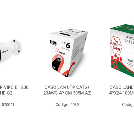
P VIPC B 1230
CABO LAN UTP CAT6+
CABO LAND
 HD G2
23AWG 4P CM 305M AZ
4PX24 100M
: 570041
Código: 4035
Código