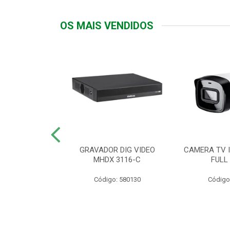
OS MAIS VENDIDOS
TTIV 600VA-
GRAVADOR DIG VIDEO
CAMERA TV I
20V
MHDX 3116-C
FULL
: 822200
Código: 580130
Código