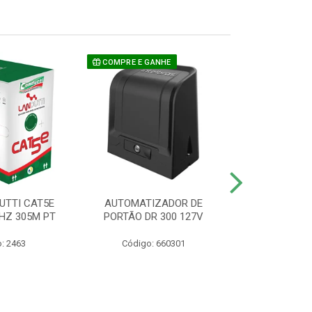
COMPRE E GANHE
UTTI CAT5E
AUTOMATIZADOR DE
CAMERA P/ S
HZ 305M PT
PORTÃO DR 300 127V
1220 BU
: 2463
Código: 660301
Código: