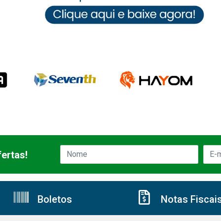
ertas!
Boletos
Notas Fiscai