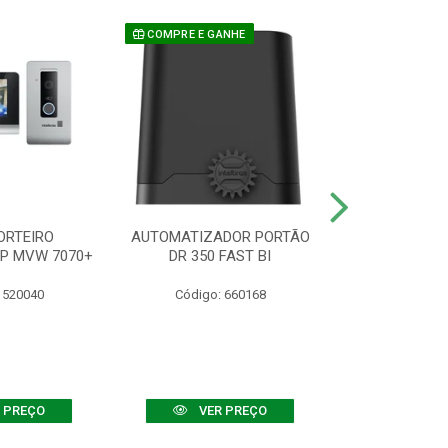
COMPRE E GANHE
ORTEIRO
AUTOMATIZADOR PORTÃO
SENSOR ATIVO
IP MVW 7070+
DR 350 FAST BI
 520040
Código: 660168
Código:
 PREÇO
VER PREÇO
VER