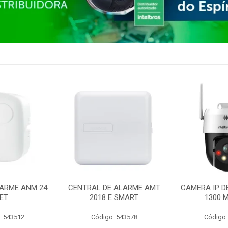
ARME ANM 24
CENTRAL DE ALARME AMT
CAMERA IP D
ET
2018 E SMART
1300 M
: 543512
Código: 543578
Código: