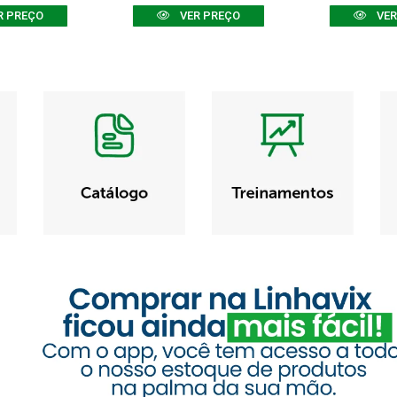
R PREÇO
VER PREÇO
VER