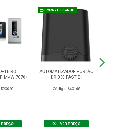
COMPRE E GANHE
ORTEIRO
AUTOMATIZADOR PORTÃO
SENSOR ATIVO
IP MVW 7070+
DR 350 FAST BI
 520040
Código: 660168
Código:
 PREÇO
VER PREÇO
VER