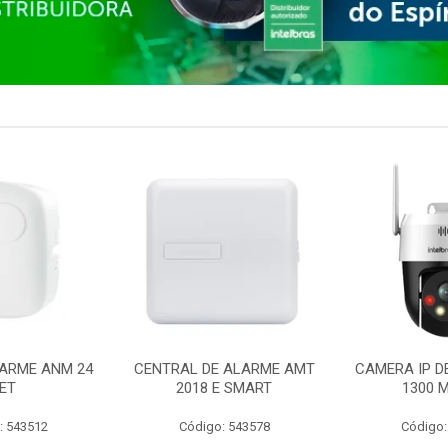
ARME ANM 24
CENTRAL DE ALARME AMT
CAMERA IP D
ET
2018 E SMART
1300 M
: 543512
Código: 543578
Código: