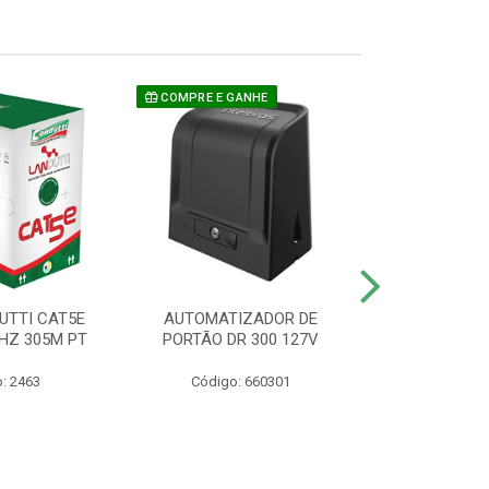
COMPRE E GANHE
UTTI CAT5E
AUTOMATIZADOR DE
CAMERA P/ S
HZ 305M PT
PORTÃO DR 300 127V
1220 BU
: 2463
Código: 660301
Código: