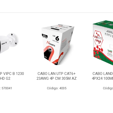
P VIPC B 1230
CABO LAN UTP CAT6+
CABO LAND
 HD G2
23AWG 4P CM 305M AZ
4PX24 100M
: 570041
Código: 4035
Código