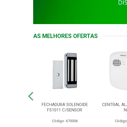
AS MELHORES OFERTAS
DOR ACESSO
FECHADURA SOLENOIDE
CENTRAL AL
 5531 MF EX
FS1011 C/SENSOR
N
: 900018
Código: 670006
Código