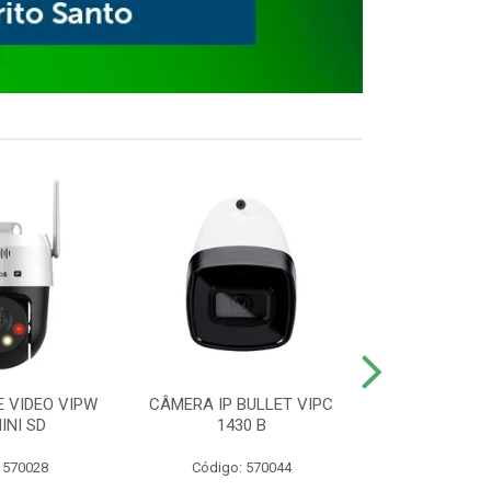
E VIDEO VIPW
CÂMERA IP BULLET VIPC
GRAVADOR 
INI SD
1430 B
MHDX 3
 570028
Código: 570044
Código: