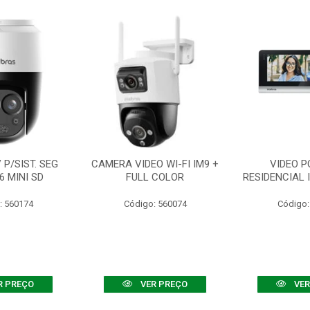
P/SIST. SEG
CAMERA VIDEO WI-FI IM9 +
VIDEO P
6 MINI SD
FULL COLOR
RESIDENCIAL 
: 560174
Código: 560074
Código:
R PREÇO
VER PREÇO
VER