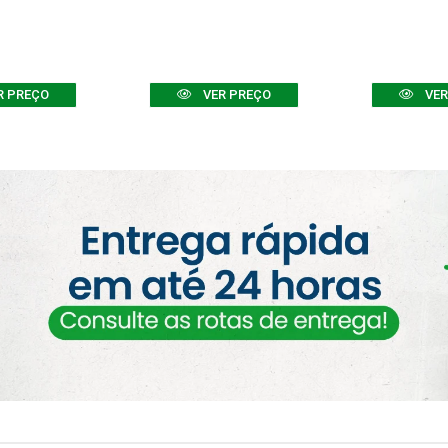
R PREÇO
VER PREÇO
VER