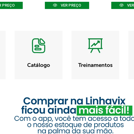
R PREÇO
VER PREÇO
VER