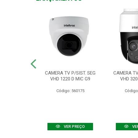
TV VHD 3520 D
CAMERA TV P/SIST. SEG
CAMERA TV 
 COLOR+
VHD 1220 D MIC G9
VHD 320
: 560108
Código: 560175
Código
R PREÇO
VER PREÇO
VE