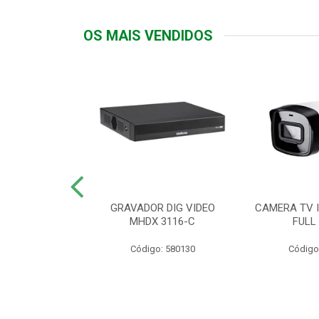
OS MAIS VENDIDOS
TTIV 600VA-
GRAVADOR DIG VIDEO
CAMERA TV I
20V
MHDX 3116-C
FULL
: 822200
Código: 580130
Código