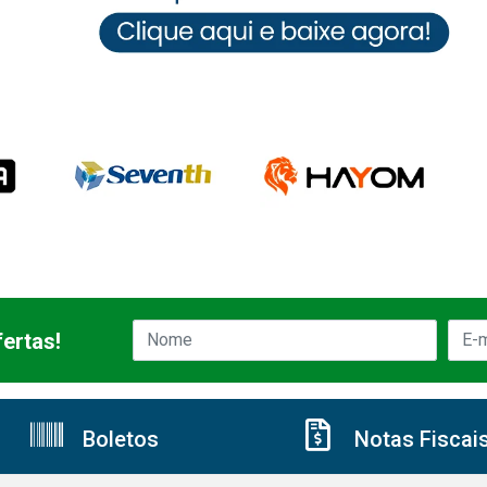
ertas!
Boletos
Notas Fiscai