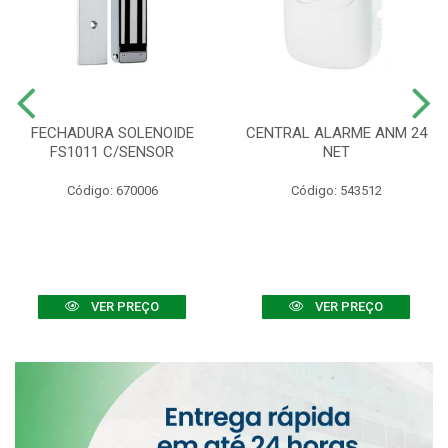
FECHADURA SOLENOIDE
CENTRAL ALARME ANM 24
FS1011 C/SENSOR
NET
Código: 670006
Código: 543512
VER PREÇO
VER PREÇO