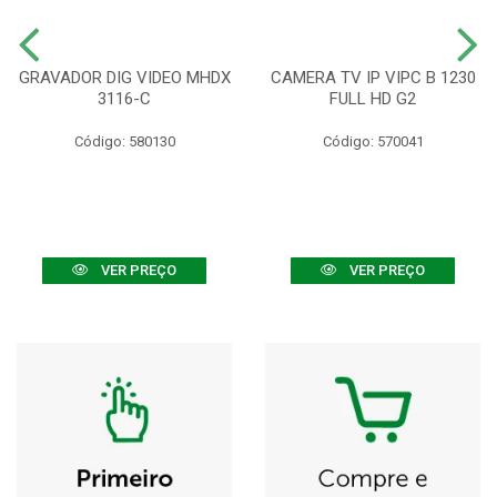
GRAVADOR DIG VIDEO MHDX
CAMERA TV IP VIPC B 1230
3116-C
FULL HD G2
Código: 580130
Código: 570041
VER PREÇO
VER PREÇO