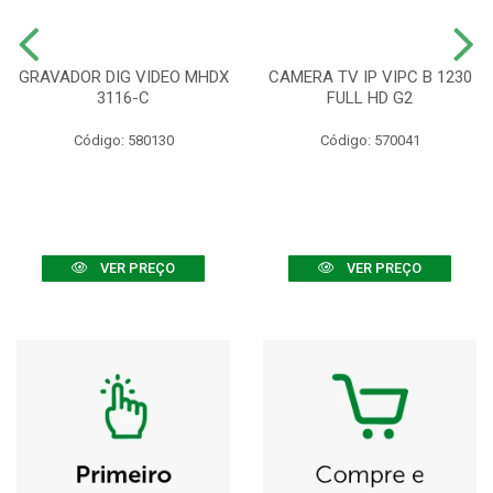
GRAVADOR DIG VIDEO MHDX
CAMERA TV IP VIPC B 1230
3116-C
FULL HD G2
Código: 580130
Código: 570041
VER PREÇO
VER PREÇO