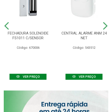
FECHADURA SOLENOIDE
CENTRAL ALARME ANM 24
FS1011 C/SENSOR
NET
Código: 670006
Código: 543512
VER PREÇO
VER PREÇO